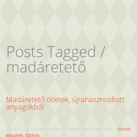
Posts Tagged /
madáretető
Madáretető ötletek, újrahasznosított
anyagokból
Madáretető
2019-11-18
-
a hozzászólások lehetősége kikapcsolva
-
Kézzel
ötletek,
készített
,
Otthon