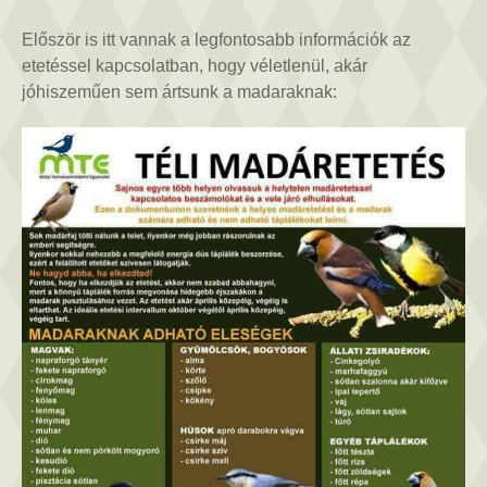
újrahasznosított
anyagokból
Először is itt vannak a legfontosabb információk az
bejegyzéshez
etetéssel kapcsolatban, hogy véletlenül, akár
jóhiszeműen sem ártsunk a madaraknak: