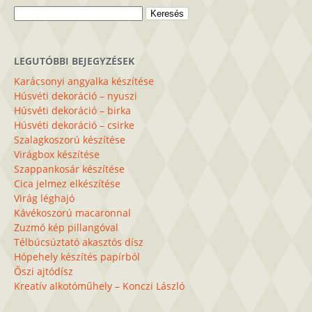
Keresés:
LEGUTÓBBI BEJEGYZÉSEK
Karácsonyi angyalka készítése
Húsvéti dekoráció – nyuszi
Húsvéti dekoráció – birka
Húsvéti dekoráció – csirke
Szalagkoszorú készítése
Virágbox készítése
Szappankosár készítése
Cica jelmez elkészítése
Virág léghajó
Kávékoszorú macaronnal
Zuzmó kép pillangóval
Télbúcsúztató akasztós dísz
Hópehely készítés papírból
Őszi ajtódísz
Kreatív alkotóműhely – Konczi László