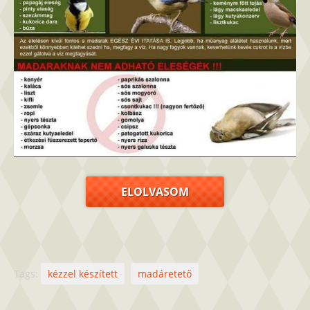
ELOLVASOM
Tags:
kézzel készített
madáretető