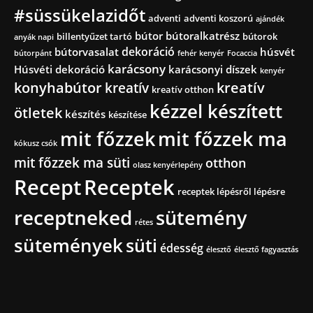
#süssükelazidőt
adventi
adventi koszorú
ajándék
bútor
bútoralkatrész
billentyűzet tartó
bútorok
anyák napi
dekoráció
bútorvasalat
húsvét
bútorpánt
fehér kenyér
Focaccia
karácsony
Húsvéti dekoráció
karácsonyi díszek
kenyér
konyhabútor
kreatív
kreatív
kreatív otthon
kézzel készített
ötletek
készítés
készítése
mit főzzek
mit főzzek ma
kókusz csók
mit főzzek ma süti
otthon
olasz kenyérlepény
Recept
Receptek
receptek lépésről lépésre
receptneked
sütemény
rétes
sütemények
süti
édesség
élesztő
élesztő fagyasztás