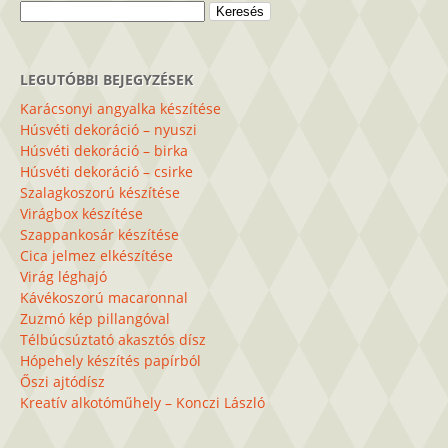
Keresés:
LEGUTÓBBI BEJEGYZÉSEK
Karácsonyi angyalka készítése
Húsvéti dekoráció – nyuszi
Húsvéti dekoráció – birka
Húsvéti dekoráció – csirke
Szalagkoszorú készítése
Virágbox készítése
Szappankosár készítése
Cica jelmez elkészítése
Virág léghajó
Kávékoszorú macaronnal
Zuzmó kép pillangóval
Télbúcsúztató akasztós dísz
Hópehely készítés papírból
Őszi ajtódísz
Kreatív alkotóműhely – Konczi László