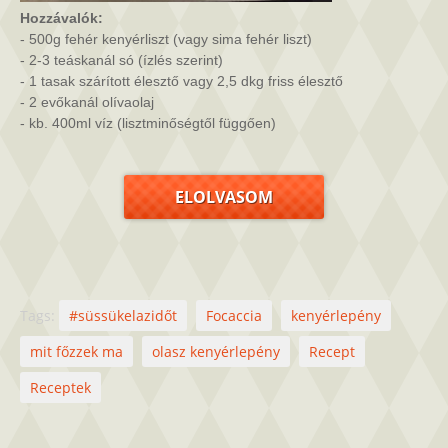
Hozzávalók:
- 500g fehér kenyérliszt (vagy sima fehér liszt)

- 2-3 teáskanál só (ízlés szerint)

- 1 tasak szárított élesztő vagy 2,5 dkg friss élesztő

- 2 evőkanál olívaolaj

- kb. 400ml víz (lisztminőségtől függően)

ELOLVASOM
Tags:
#süssükelazidőt
Focaccia
kenyérlepény
mit főzzek ma
olasz kenyérlepény
Recept
Receptek