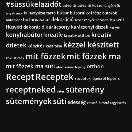
#süssükelazidőt
adventi
adventi koszorú
ajándék
bútor
bútoralkatrész
billentyűzet tartó
bútorok
anyák napi
dekoráció
bútorvasalat
húsvét
bútorpánt
fehér kenyér
Focaccia
karácsony
Húsvéti dekoráció
karácsonyi díszek
kenyér
konyhabútor
kreatív
kreatív
kreatív otthon
kézzel készített
ötletek
készítés
készítése
mit főzzek
mit főzzek ma
kókusz csók
mit főzzek ma süti
otthon
olasz kenyérlepény
Recept
Receptek
receptek lépésről lépésre
receptneked
sütemény
rétes
sütemények
süti
édesség
élesztő
élesztő fagyasztás