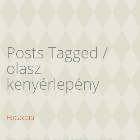
Posts Tagged /
olasz
kenyérlepény
Focaccia
Focaccia
2020-04-05
-
a hozzászólások lehetősége kikapcsolva
-