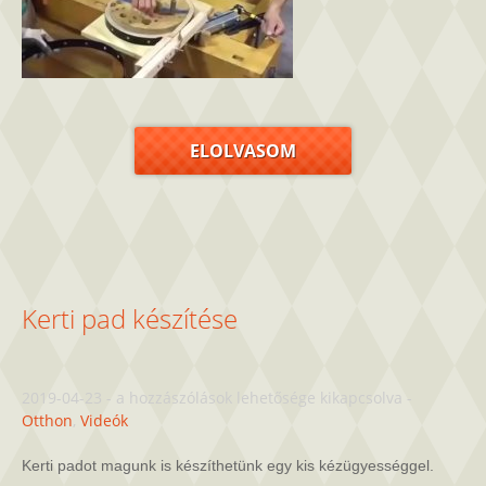
ELOLVASOM
Kerti pad készítése
Kerti
2019-04-23
-
a hozzászólások lehetősége kikapcsolva
-
pad
Otthon
,
Videók
készítése
bejegyzéshez
Kerti padot magunk is készíthetünk egy kis kézügyességgel.