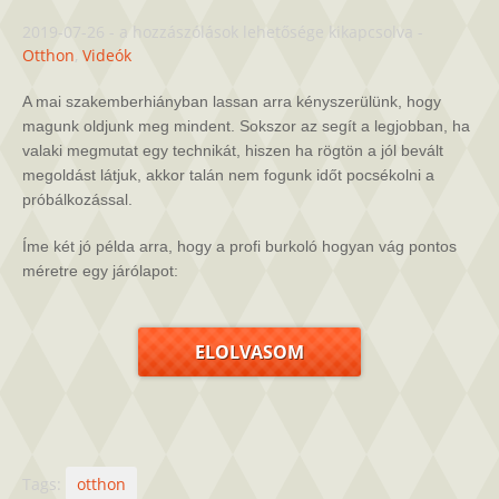
Hogyan
2019-07-26
-
a hozzászólások lehetősége kikapcsolva
-
tudunk
Otthon
,
Videók
járólapot
letenni?
A mai szakemberhiányban lassan arra kényszerülünk, hogy
bejegyzéshez
magunk oldjunk meg mindent. Sokszor az segít a legjobban, ha
valaki megmutat egy technikát, hiszen ha rögtön a jól bevált
megoldást látjuk, akkor talán nem fogunk időt pocsékolni a
próbálkozással.
Íme két jó példa arra, hogy a profi burkoló hogyan vág pontos
méretre egy járólapot:
ELOLVASOM
Tags:
otthon