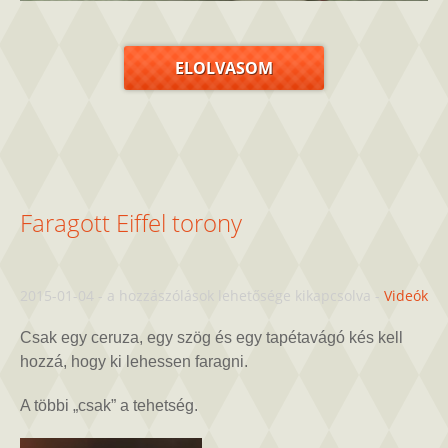
ELOLVASOM
Faragott Eiffel torony
Faragott
2015-01-04
-
a hozzászólások lehetősége kikapcsolva
-
Videók
Eiffel
torony
Csak egy ceruza, egy szög és egy tapétavágó kés kell
bejegyzéshez
hozzá, hogy ki lehessen faragni.
A többi „csak” a tehetség.