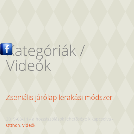
Kategóriák /
Videók
Zseniális járólap lerakási módszer
Zseniális
2019-08-14
-
a hozzászólások lehetősége kikapcsolva
-
járólap
Otthon
,
Videók
lerakási