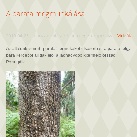
A parafa megmunkálása
A
2019-04-23
-
a hozzászólások lehetősége kikapcsolva
-
Videók
parafa
megmunkálása
Az általunk ismert „parafa” termékeket elsősorban a parafa tölgy
bejegyzéshez
para kérgéből állítják elő, a lagnagyobb kitermelő ország
Portugália.