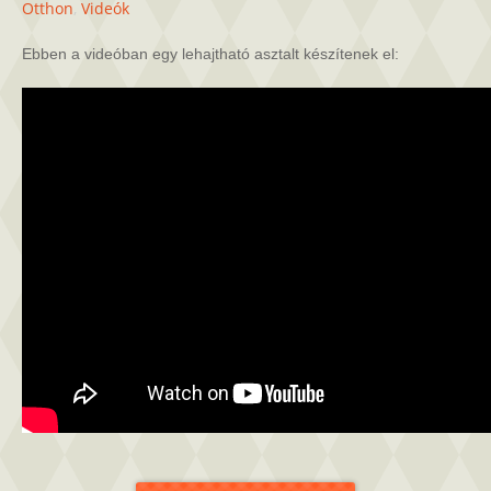
asztal
Otthon
,
Videók
készítése
bejegyzéshez
Ebben a videóban egy lehajtható asztalt készítenek el: