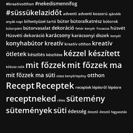
#nekedismennifog
#kreativotthon
#süssükelazidőt
adventi
adventi koszorú
ajándék
bútor
bútoralkatrész
billentyűzet tartó
bútorok
anyák napi
dekoráció
bútorvasalat
húsvét
bútorpánt
fehér kenyér
Focaccia
karácsony
Húsvéti dekoráció
karácsonyi díszek
kenyér
konyhabútor
kreatív
kreatív
kreatív otthon
kézzel készített
ötletek
készítés
készítése
mit főzzek
mit főzzek ma
kókusz csók
mit főzzek ma süti
otthon
olasz kenyérlepény
Recept
Receptek
receptek lépésről lépésre
receptneked
sütemény
rétes
sütemények
süti
édesség
élesztő
élesztő fagyasztás