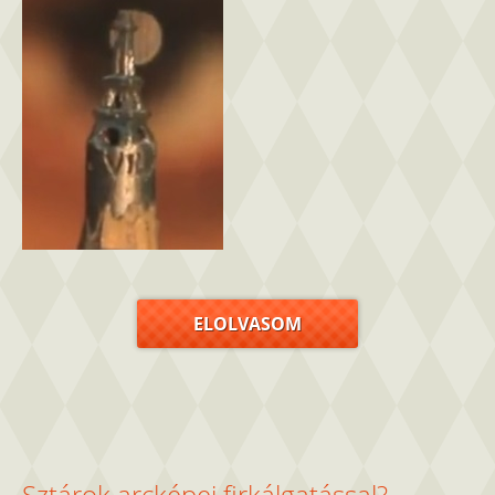
ELOLVASOM
Sztárok arcképei firkálgatással?