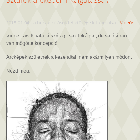
Sztárok
2015-01-04
-
a hozzászólások lehetősége kikapcsolva
-
Videók
arcképei
firkálgatással?
Vince Law Kuala látszólag csak firkálgat, de valójában
bejegyzéshez
van mögötte koncepció.
Arcképek születnek a keze által, nem akármilyen módon.
Nézd meg: