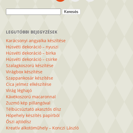
Keresés:
LEGUTÓBBI BEJEGYZÉSEK
Karácsonyi angyalka készítése
Húsvéti dekoráció – nyuszi
Húsvéti dekoráció – birka
Húsvéti dekoráció – csirke
Szalagkoszorú készítése
Virágbox készítése
Szappankosár készítése
Cica jelmez elkészítése
Virág léghajó
Kávékoszorú macaronnal
Zuzmó kép pillangóval
Télbúcsúztató akasztós dísz
Hópehely készítés papírból
Őszi ajtódísz
Kreatív alkotóműhely – Konczi László