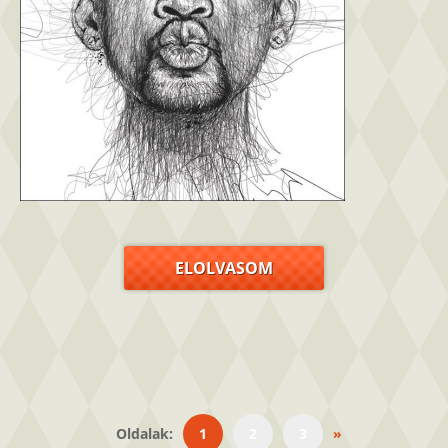
ELOLVASOM
Oldalak:
1
2
3
»