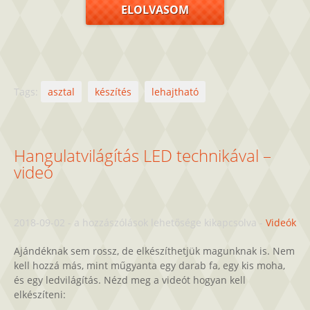
ELOLVASOM
Tags:
asztal
készítés
lehajtható
Hangulatvilágítás LED technikával –
videó
Hangulatvilágítás
2018-09-02
-
a hozzászólások lehetősége kikapcsolva
-
Videók
LED
Ajándéknak sem rossz, de elkészíthetjük magunknak is. Nem
technikával
kell hozzá más, mint műgyanta egy darab fa, egy kis moha,
–
és egy ledvilágítás. Nézd meg a videót hogyan kell
videó
elkészíteni:
bejegyzéshez