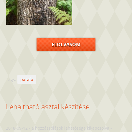
ELOLVASOM
Tags:
parafa
Lehajtható asztal készítése
Lehajtható
2018-09-12
-
a hozzászólások lehetősége kikapcsolva
-