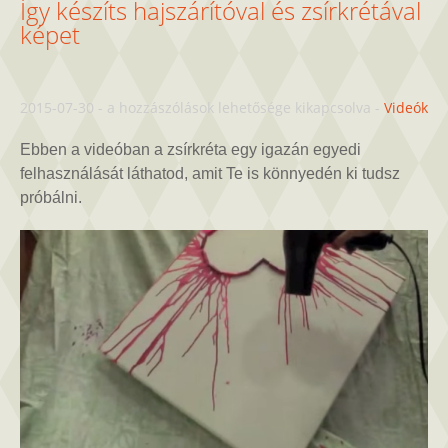
Így készíts hajszárítóval és zsírkrétával
képet
Így
2015-07-30
-
a hozzászólások lehetősége kikapcsolva
-
Videók
készíts
hajszárítóval
Ebben a videóban a zsírkréta egy igazán egyedi
és
felhasználását láthatod, amit Te is könnyedén ki tudsz
zsírkrétával
próbálni.
képet
bejegyzéshez