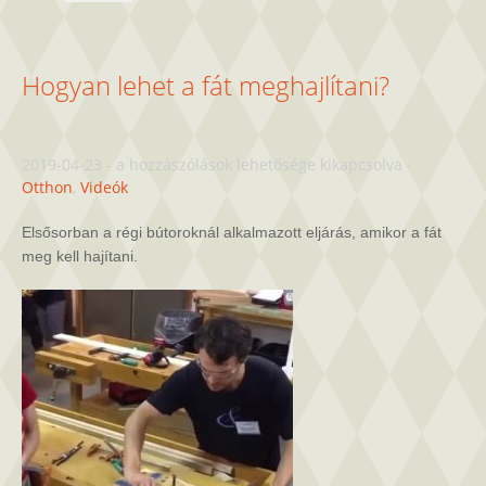
Hogyan lehet a fát meghajlítani?
Hogyan
2019-04-23
-
a hozzászólások lehetősége kikapcsolva
-
lehet
Otthon
,
Videók
a
fát
Elsősorban a régi bútoroknál alkalmazott eljárás, amikor a fát
meghajlítani?
meg kell hajítani.
bejegyzéshez