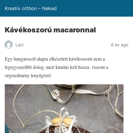
Kreatív otthon – Neked
Kávékoszorú macaronnal
Laci
6 év ago
Egy hungarocell alapra elkészített kávékoszorú nem a
legegyszerűbb dolog, mert kitartás kell hozzá. viszont a
végeredmény lenyűgöző: