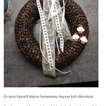
És most lépésről lépésre bemutatom, hogyan kell elkészíteni: