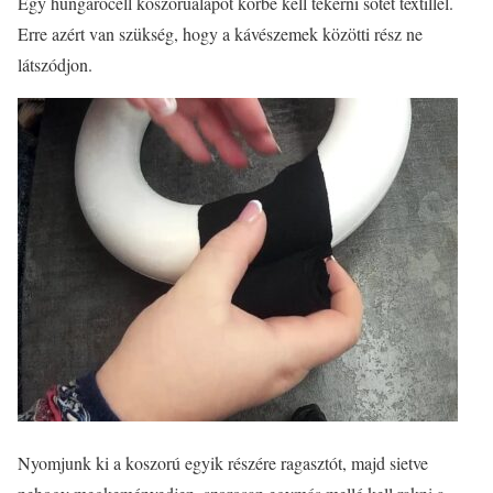
Egy hungarocell koszorúalapot körbe kell tekerni sötét textillel.
Erre azért van szükség, hogy a kávészemek közötti rész ne
látszódjon.
Nyomjunk ki a koszorú egyik részére ragasztót, majd sietve