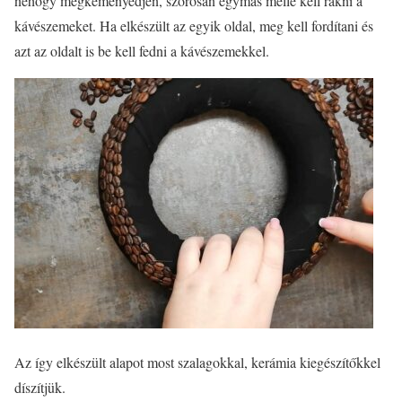
nehogy megkeményedjen, szorosan egymás mellé kell rakni a
kávészemeket. Ha elkészült az egyik oldal, meg kell fordítani és
azt az oldalt is be kell fedni a kávészemekkel.
Az így elkészült alapot most szalagokkal, kerámia kiegészítőkkel
díszítjük.