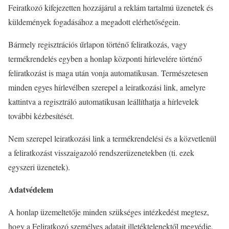
Feiratkozó kifejezetten hozzájárul a reklám tartalmú üzenetek és
küldemények fogadásához a megadott elérhetőségein.
Bármely regisztrációs űrlapon történő feliratkozás, vagy
termékrendelés egyben a honlap központi hírlevelére történő
feliratkozást is maga után vonja automatikusan. Természetesen
minden egyes hírlevélben szerepel a leiratkozási link, amelyre
kattintva a regisztráló automatikusan leállíthatja a hírlevelek
további kézbesítését.
Nem szerepel leiratkozási link a termékrendelési és a közvetlenül
a feliratkozást visszaigazoló rendszerüzenetekben (ti. ezek
egyszeri üzenetek).
Adatvédelem
A honlap üzemeltetője minden szükséges intézkedést megtesz,
hogy a Feliratkozó személyes adatait illetéktelenektől megvédje.