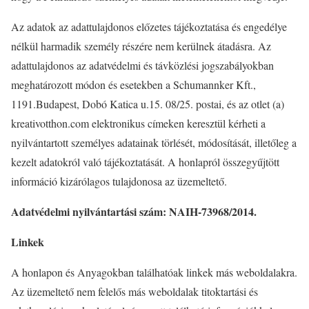
Az adatok az adattulajdonos előzetes tájékoztatása és engedélye
nélkül harmadik személy részére nem kerülnek átadásra. Az
adattulajdonos az adatvédelmi és távközlési jogszabályokban
meghatározott módon és esetekben a Schumannker Kft.,
1191.Budapest, Dobó Katica u.15. 08/25. postai, és az otlet (a)
kreativotthon.com elektronikus címeken keresztül kérheti a
nyilvántartott személyes adatainak törlését, módosítását, illetőleg a
kezelt adatokról való tájékoztatását. A honlapról összegyűjtött
információ kizárólagos tulajdonosa az üzemeltető.
Adatvédelmi nyilvántartási szám: NAIH-73968/2014.
Linkek
A honlapon és Anyagokban találhatóak linkek más weboldalakra.
Az üzemeltető nem felelős más weboldalak titoktartási és