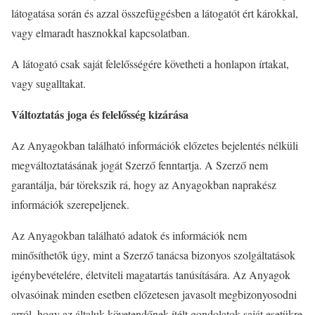
látogatása során és azzal összefüggésben a látogatót ért károkkal,
vagy elmaradt hasznokkal kapcsolatban.
A látogató csak saját felelősségére követheti a honlapon írtakat,
vagy sugalltakat.
Változtatás joga és felelősség kizárása
Az Anyagokban található információk előzetes bejelentés nélküli
megváltoztatásának jogát Szerző fenntartja. A Szerző nem
garantálja, bár törekszik rá, hogy az Anyagokban naprakész
információk szerepeljenek.
Az Anyagokban található adatok és információk nem
minősíthetők úgy, mint a Szerző tanácsa bizonyos szolgáltatások
igénybevételére, életviteli magatartás tanúsítására. Az Anyagok
olvasóinak minden esetben előzetesen javasolt megbizonyosodni
arról, hogy az általuk követendőnek ítélt gondolatok saját esetükre