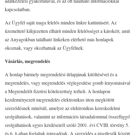
adatkezelési gyakorlatával, és az ott található információkkal
kapcsolatban.
Az Ügyfél saját maga felelős minden linkre kattintásért. Az
üzemeltető kifejezetten elhárít minden felelősséget a károkért, amit
az Anyagokban található linkeken elérhető más honlapok
okoznak, vagy okozhatnak az Ügyfélnek.
Vásárlás, megrendelés
A honlap bármely megrendelési űrlapjának kitöltésével és a
megrendelés, vagy megrendelés véglegesítése gomb lenyomásával
a Megrendelőt fizetési kötelezettség terheli. A honlapon
kezdeményezett megrendelés elektronikus úton megkötött
szerződésnek minősül, amelyre az elektronikus kereskedelmi
szolgáltatások, valamint az információs társadalommal összefüggő
szolgáltatások egyes kérdéseiről szóló 2001. évi CVIII. törvény 5.
és 6. §-ában foglaltak irányadóak. A szerződés a távollevők között