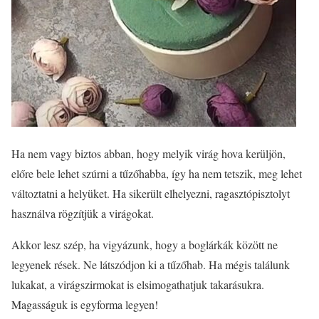
Ha nem vagy biztos abban, hogy melyik virág hova kerüljön,
előre bele lehet szúrni a tűzőhabba, így ha nem tetszik, meg lehet
változtatni a helyüket. Ha sikerült elhelyezni, ragasztópisztolyt
használva rögzítjük a virágokat.
Akkor lesz szép, ha vigyázunk, hogy a boglárkák között ne
legyenek rések. Ne látszódjon ki a tűzőhab. Ha mégis találunk
lukakat, a virágszirmokat is elsimogathatjuk takarásukra.
Magasságuk is egyforma legyen!