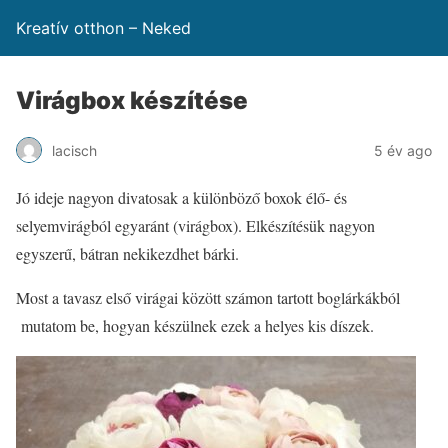
Kreatív otthon – Neked
Virágbox készítése
lacisch
5 év ago
Jó ideje nagyon divatosak a különböző boxok élő- és
selyemvirágból egyaránt (virágbox). Elkészítésük nagyon
egyszerű, bátran nekikezdhet bárki.
Most a tavasz első virágai között számon tartott boglárkákból
mutatom be, hogyan készülnek ezek a helyes kis díszek.