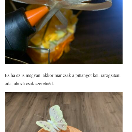
És ha ez is megvan, akkor már csak a pillangót kell rárögzíteni
oda, ahová csak szeretnéd.