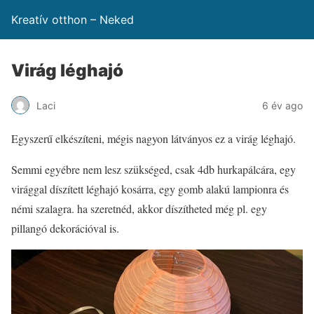
Kreatív otthon – Neked
Virág léghajó
Laci
6 év ago
Egyszerű elkészíteni, mégis nagyon látványos ez a virág léghajó.
Semmi egyébre nem lesz szükséged, csak 4db hurkapálcára, egy
virággal díszített léghajó kosárra, egy gomb alakú lampionra és
némi szalagra. ha szeretnéd, akkor díszítheted még pl. egy
pillangó dekorációval is.