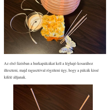
Az első fázisban a hurkapálcákat kell a léghajó kosarához
illeszteni, majd ragasztóval rögzíteni úgy, hogy a pálcák kissé
kifelé álljanak.