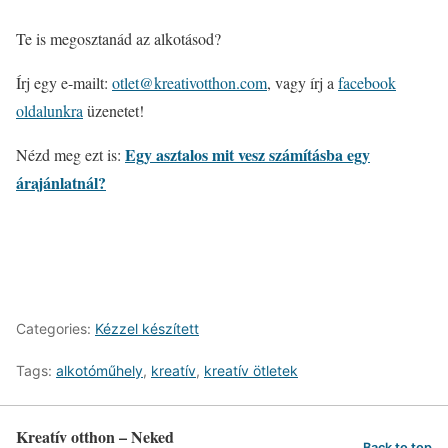
Te is megosztanád az alkotásod?
Írj egy e-mailt:
otlet@kreativotthon.com
, vagy írj a
facebook
oldalunkra
üzenetet!
Egy asztalos mit vesz számításba egy
Nézd meg ezt is:
árajánlatnál?
Categories:
Kézzel készített
Tags:
alkotóműhely
,
kreatív
,
kreatív ötletek
Kreatív otthon – Neked
Back to top