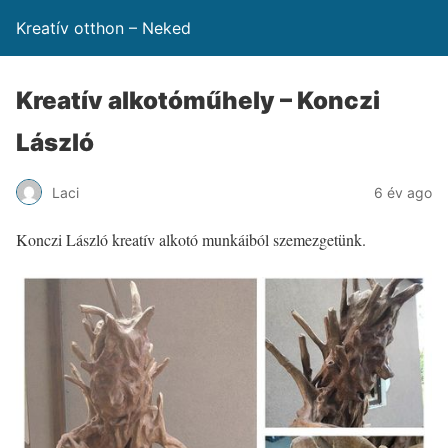
Kreatív otthon – Neked
Kreatív alkotóműhely – Konczi
László
Laci
6 év ago
Konczi László kreatív alkotó munkáiból szemezgetünk.