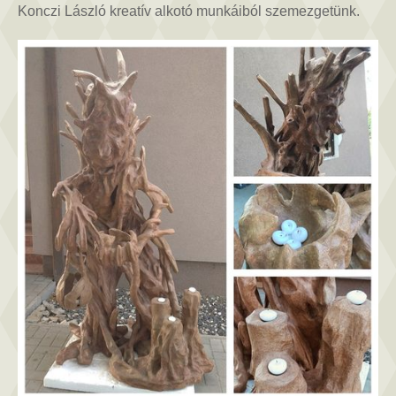
Konczi
Konczi László kreatív alkotó munkáiból szemezgetünk.
László
bejegyzéshez