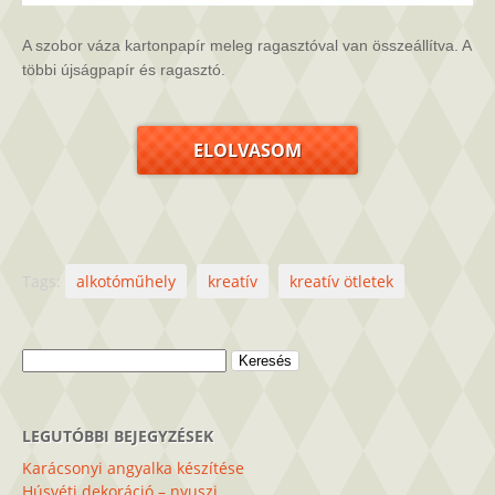
A szobor váza kartonpapír meleg ragasztóval van összeállítva. A
többi újságpapír és ragasztó.
ELOLVASOM
Tags:
alkotóműhely
kreatív
kreatív ötletek
Keresés:
LEGUTÓBBI BEJEGYZÉSEK
Karácsonyi angyalka készítése
Húsvéti dekoráció – nyuszi