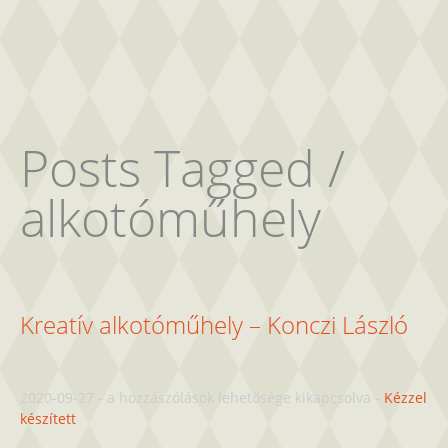
Posts Tagged /
alkotóműhely
Kreatív alkotóműhely – Konczi László
Kreatív
2020-09-27
-
a hozzászólások lehetősége kikapcsolva
-
Kézzel
alkotóműhely
készített
–