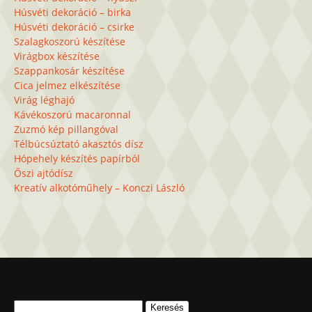
Húsvéti dekoráció – birka
Húsvéti dekoráció – csirke
Szalagkoszorú készítése
Virágbox készítése
Szappankosár készítése
Cica jelmez elkészítése
Virág léghajó
Kávékoszorú macaronnal
Zuzmó kép pillangóval
Télbúcsúztató akasztós dísz
Hópehely készítés papírból
Őszi ajtódísz
Kreatív alkotóműhely – Konczi László
Keresés: