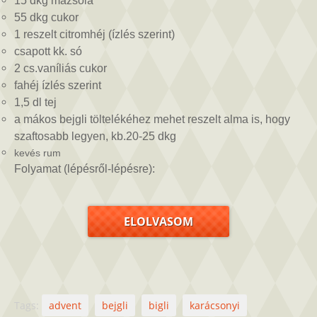
15 dkg mazsola
55 dkg cukor
1 reszelt citromhéj (ízlés szerint)
csapott kk. só
2 cs.vaníliás cukor
fahéj ízlés szerint
1,5 dl tej
a mákos bejgli töltelékéhez mehet reszelt alma is, hogy
szaftosabb legyen, kb.20-25 dkg
kevés rum
Folyamat (lépésről-lépésre):
ELOLVASOM
Tags:
advent
bejgli
bigli
karácsonyi