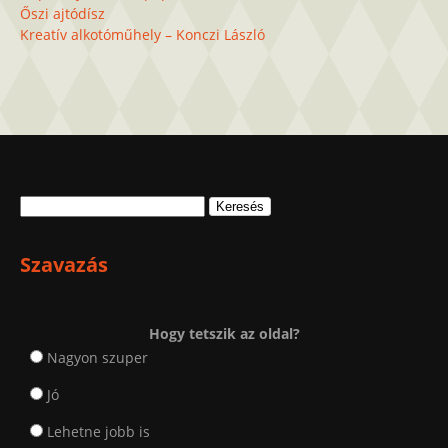
Őszi ajtódísz
Kreatív alkotóműhely – Konczi László
Keresés:
Szavazás
Hogy tetszik az oldal?
Nagyon szuper
Jó
Lehetne jobb is