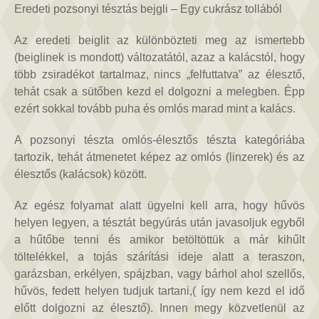
bejegyzéshez
Eredeti pozsonyi tésztás bejgli – Egy cukrász tollából
Az eredeti beiglit az különbözteti meg az ismertebb
(beiglinek is mondott) változatától, azaz a kalácstól, hogy
több zsiradékot tartalmaz, nincs „felfuttatva” az élesztő,
tehát csak a sütőben kezd el dolgozni a melegben. Épp
ezért sokkal tovább puha és omlós marad mint a kalács.
A pozsonyi tészta omlós-élesztős tészta kategóriába
tartozik, tehát átmenetet képez az omlós (linzerek) és az
élesztős (kalácsok) között.
Az egész folyamat alatt ügyelni kell arra, hogy hűvös
helyen legyen, a tésztát begyúrás után javasoljuk egyből
a hűtőbe tenni és amikor betöltöttük a már kihűlt
töltelékkel, a tojás szárítási ideje alatt a teraszon,
garázsban, erkélyen, spájzban, vagy bárhol ahol szellős,
hűvös, fedett helyen tudjuk tartani,( így nem kezd el idő
előtt dolgozni az élesztő). Innen megy közvetlenül az