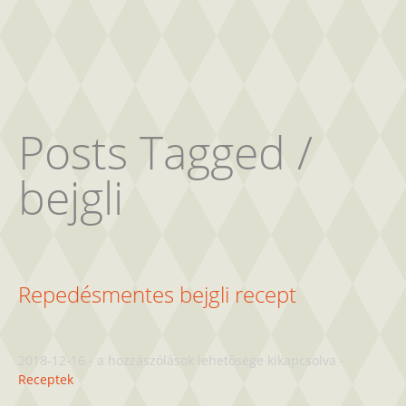
Posts Tagged /
bejgli
Repedésmentes bejgli recept
Repedésmentes
2018-12-16
-
a hozzászólások lehetősége kikapcsolva
-
bejgli
Receptek
recept