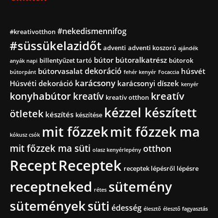
#nekedismennifog
#kreativotthon
#süssükelazidőt
adventi
adventi koszorú
ajándék
bútor
bútoralkatrész
billentyűzet tartó
bútorok
anyák napi
dekoráció
bútorvasalat
húsvét
bútorpánt
fehér kenyér
Focaccia
karácsony
Húsvéti dekoráció
karácsonyi díszek
kenyér
konyhabútor
kreatív
kreatív
kreatív otthon
kézzel készített
ötletek
készítés
készítése
mit főzzek
mit főzzek ma
kókusz csók
mit főzzek ma süti
otthon
olasz kenyérlepény
Recept
Receptek
receptek lépésről lépésre
receptneked
sütemény
rétes
sütemények
süti
édesség
élesztő
élesztő fagyasztás