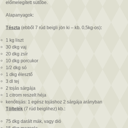
előmelegített sütőbe.
Alapanyagok:
Tészta
(ebből 7 rúd beigli jön ki – kb. 0,5kg-os)
:
1 kg liszt
30 dkg vaj
20 dkg zsír
10 dkg porcukor
1/2 dkg só
1 dkg élesztő
3 dl tej
2 tojás sárgája
1 citrom reszelt héja
kenőtojás: 1 egész tojáshoz 2 sárgája arányban
Töltelék
(7 rúd beiglihez) kb.
:
75 dkg darált mák, vagy dió