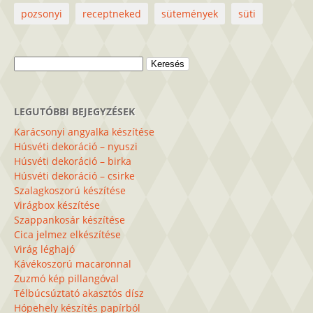
pozsonyi
receptneked
sütemények
süti
Keresés:
LEGUTÓBBI BEJEGYZÉSEK
Karácsonyi angyalka készítése
Húsvéti dekoráció – nyuszi
Húsvéti dekoráció – birka
Húsvéti dekoráció – csirke
Szalagkoszorú készítése
Virágbox készítése
Szappankosár készítése
Cica jelmez elkészítése
Virág léghajó
Kávékoszorú macaronnal
Zuzmó kép pillangóval
Télbúcsúztató akasztós dísz
Hópehely készítés papírból