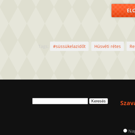
EL
Tags:
#süssükelazidőt
Húsvéti rétes
Re
Keresés:
Szav
Na