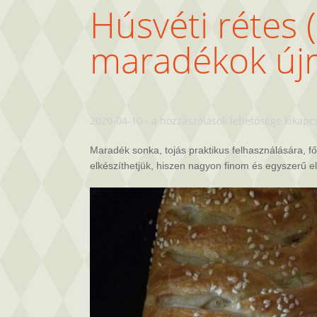
Húsvéti rétes 
maradékok újr
Húsvéti
2020-04-10
-
a hozzászólások lehetősége kikapc
rétes
(húsvéti
Maradék sonka, tojás praktikus felhasználására, f
maradékok
elkészíthetjük, hiszen nagyon finom és egyszerű el
újrahasznosítása)
bejegyzéshez