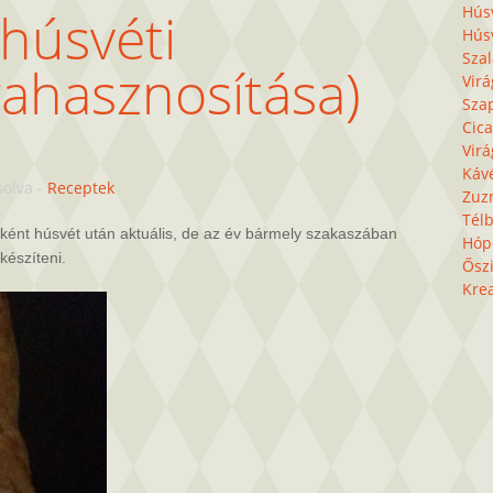
(húsvéti
Húsv
Húsv
Sza
ahasznosítása)
Virá
Sza
Cica
Virá
Káv
solva
-
Receptek
Zuz
Télb
őként húsvét után aktuális, de az év bármely szakaszában
Hóp
készíteni.
Őszi
Krea