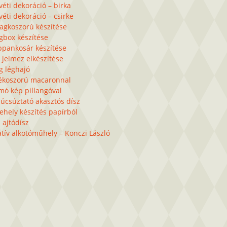
éti dekoráció – birka
éti dekoráció – csirke
lagkoszorú készítése
gbox készítése
ppankosár készítése
 jelmez elkészítése
g léghajó
ékoszorú macaronnal
mó kép pillangóval
úcsúztató akasztós dísz
ehely készítés papírból
 ajtódísz
tív alkotóműhely – Konczi László