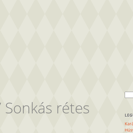
Kere
/
Sonkás rétes
LEG
Kará
Húsv