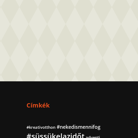
Címkék
#nekedismennifog
#kreativotthon
#süssükelazidőt
adventi