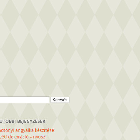
sés:
UTÓBBI BEJEGYZÉSEK
csonyi angyalka készítése
éti dekoráció – nyuszi