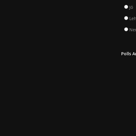
Jó
Leh
Nem
Polls A