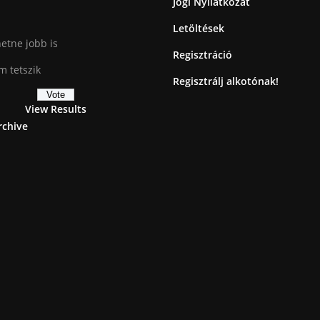
Jogi Nyilatkozat
Letöltések
etne jobb is
Regisztráció
 tetszik
Regisztrálj alkotónak!
View Results
rchive