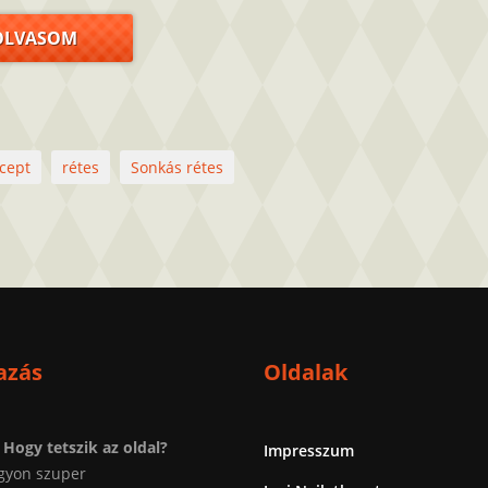
OLVASOM
cept
rétes
Sonkás rétes
azás
Oldalak
Hogy tetszik az oldal?
Impresszum
gyon szuper