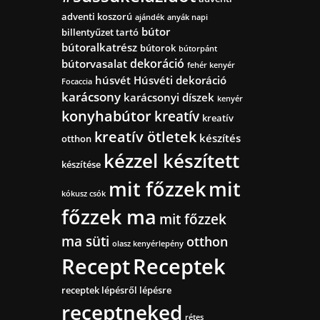
adventi koszorú
ajándék
anyák napi
bútor
billentyűzet tartó
bútoralkatrész
bútorok
bútorpánt
dekoráció
bútorvasalat
fehér kenyér
húsvét
Húsvéti dekoráció
Focaccia
karácsony
karácsonyi díszek
kenyér
konyhabútor
kreatív
kreatív
kreatív ötletek
készítés
otthon
kézzel készített
készítése
mit főzzek
mit
kókusz csók
főzzek ma
mit főzzek
ma süti
otthon
olasz kenyérlepény
Recept
Receptek
receptek lépésről lépésre
receptneked
rétes