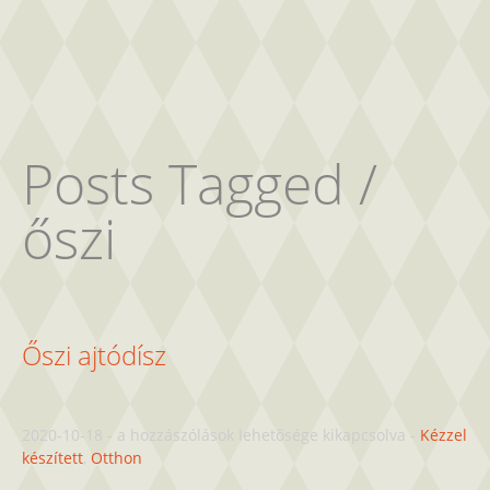
Posts Tagged /
őszi
Őszi ajtódísz
Őszi
2020-10-18
-
a hozzászólások lehetősége kikapcsolva
-
Kézzel
ajtódísz
készített
,
Otthon
bejegyzéshez