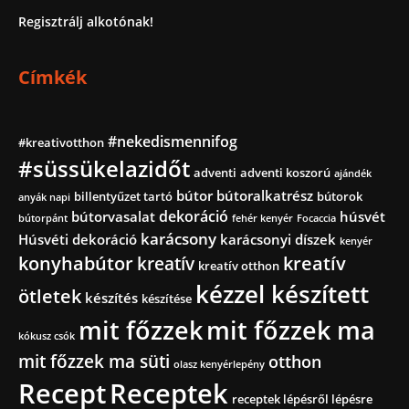
Regisztrálj alkotónak!
Címkék
#nekedismennifog
#kreativotthon
#süssükelazidőt
adventi
adventi koszorú
ajándék
bútor
bútoralkatrész
billentyűzet tartó
bútorok
anyák napi
dekoráció
bútorvasalat
húsvét
bútorpánt
fehér kenyér
Focaccia
karácsony
Húsvéti dekoráció
karácsonyi díszek
kenyér
konyhabútor
kreatív
kreatív
kreatív otthon
kézzel készített
ötletek
készítés
készítése
mit főzzek
mit főzzek ma
kókusz csók
mit főzzek ma süti
otthon
olasz kenyérlepény
Recept
Receptek
receptek lépésről lépésre