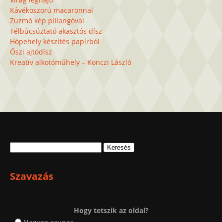
Kávékoszorú macaronnal
Zuzmó kép pillangóval
Télbúcsúztató akasztós dísz
Hópehely készítés papírból
Őszi ajtódísz
Kreatív alkotóműhely – Konczi László
Keresés:
Szavazás
Hogy tetszik az oldal?