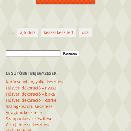
Tags:
ajtódísz
kézzel készített
őszi
Keresés:
LEGUTÓBBI BEJEGYZÉSEK
Karácsonyi angyalka készítése
Húsvéti dekoráció – nyuszi
Húsvéti dekoráció – birka
Húsvéti dekoráció – csirke
Szalagkoszorú készítése
Virágbox készítése
Szappankosár készítése
Cica jelmez elkészítése
Virág léghajó