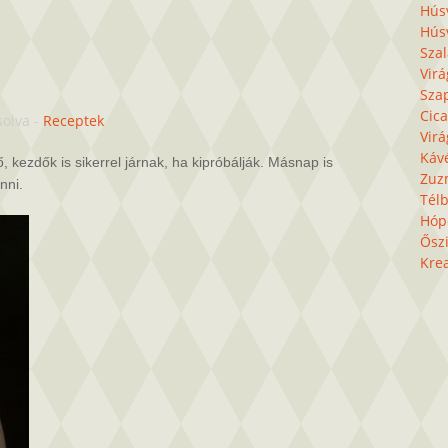
Húsv
Húsv
Sza
Virá
Sza
Cica
solva
-
Receptek
Virá
Káv
, kezdők is sikerrel járnak, ha kipróbálják. Másnap is
Zuz
nni.
Télb
Hóp
Őszi
Krea