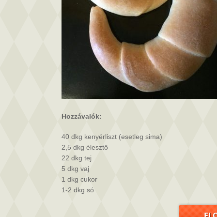
Hozzávalók:
40 dkg kenyérliszt (esetleg sima)
2,5 dkg élesztő
22 dkg tej
5 dkg vaj
1 dkg cukor
1-2 dkg só
EL