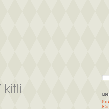
Kere
/
kifli
LEG
Kará
Húsv