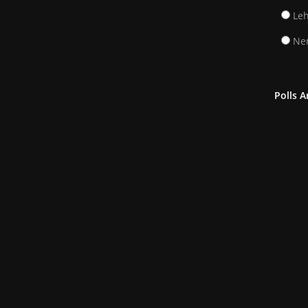
Leh
Nem
Polls A