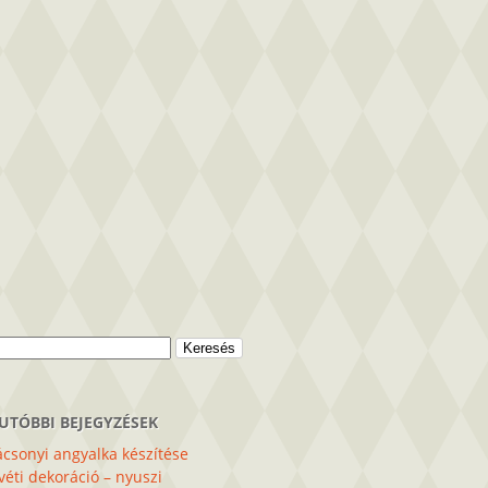
sés:
UTÓBBI BEJEGYZÉSEK
csonyi angyalka készítése
éti dekoráció – nyuszi