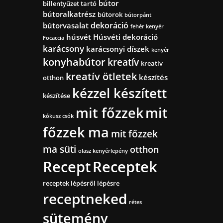
bútor
billentyűzet tartó
bútoralkatrész
bútorok
bútorpánt
dekoráció
bútorvasalat
fehér kenyér
húsvét
Húsvéti dekoráció
Focaccia
karácsony
karácsonyi díszek
kenyér
konyhabútor
kreatív
kreatív
kreatív ötletek
készítés
otthon
kézzel készített
készítése
mit főzzek
mit
kókusz csók
főzzek ma
mit főzzek
ma süti
otthon
olasz kenyérlepény
Recept
Receptek
receptek lépésről lépésre
receptneked
rétes
sütemény