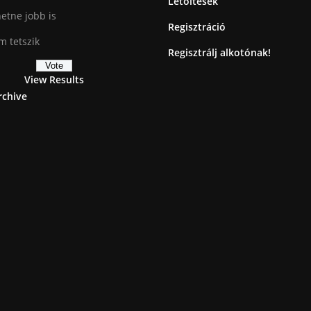
Letöltések
etne jobb is
Regisztráció
 tetszik
Regisztrálj alkotónak!
View Results
rchive