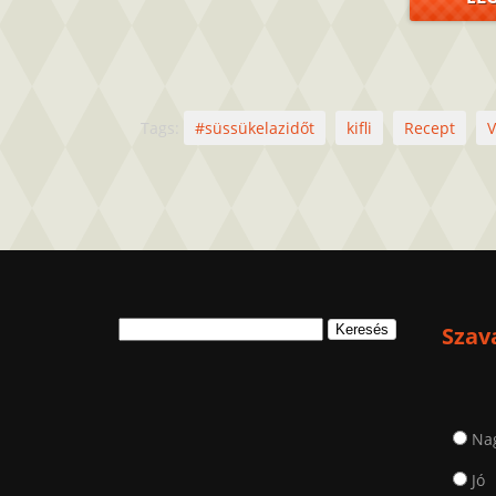
Tags:
#süssükelazidőt
kifli
Recept
V
Keresés:
Szav
Na
Jó