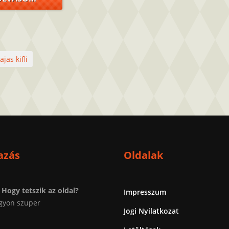
ajas kifli
azás
Oldalak
Hogy tetszik az oldal?
Impresszum
gyon szuper
Jogi Nyilatkozat