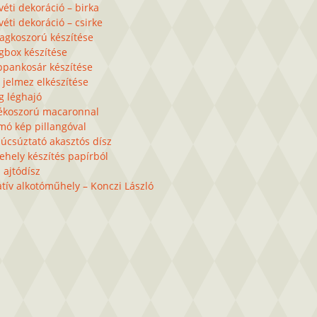
éti dekoráció – birka
éti dekoráció – csirke
lagkoszorú készítése
gbox készítése
ppankosár készítése
 jelmez elkészítése
g léghajó
ékoszorú macaronnal
mó kép pillangóval
úcsúztató akasztós dísz
ehely készítés papírból
 ajtódísz
tív alkotóműhely – Konczi László