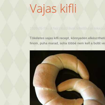
Vajas kifli
Vajas
2020-05-19
-
a hozzászólások lehetősége kikapc
kifli
bejegyzéshez
Tökéletes vajas kifli recept, könnyedén elkészíthető
finom, puha marad, soha többé nem kell a boltit ve