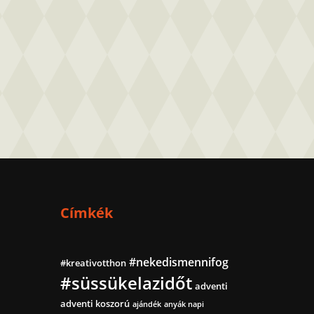
Címkék
#nekedismennifog
#kreativotthon
#süssükelazidőt
adventi
adventi koszorú
ajándék
anyák napi