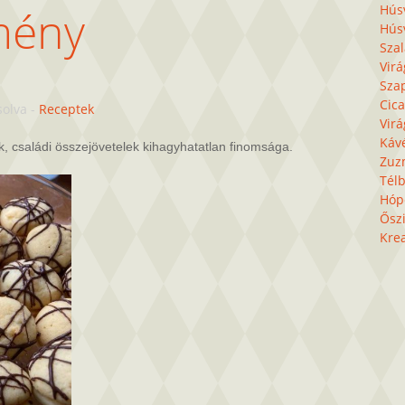
mény
Húsv
Húsv
Sza
Virá
Sza
Cica
solva
-
Receptek
Virá
Káv
 családi összejövetelek kihagyhatatlan finomsága.
Zuz
Télb
Hóp
Őszi
Krea