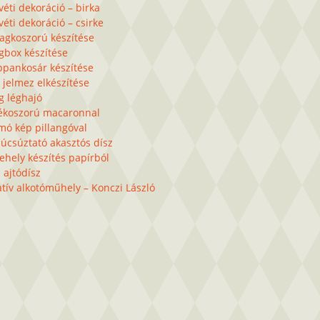
éti dekoráció – birka
éti dekoráció – csirke
lagkoszorú készítése
gbox készítése
ppankosár készítése
 jelmez elkészítése
g léghajó
ékoszorú macaronnal
mó kép pillangóval
úcsúztató akasztós dísz
ehely készítés papírból
 ajtódísz
tív alkotóműhely – Konczi László