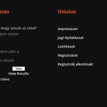
azás
Oldalak
Hogy tetszik az oldal?
Impresszum
gyon szuper
Jogi Nyilatkozat
Letöltések
etne jobb is
Regisztráció
 tetszik
Regisztrálj alkotónak!
View Results
rchive