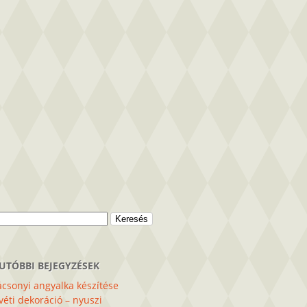
sés:
UTÓBBI BEJEGYZÉSEK
csonyi angyalka készítése
éti dekoráció – nyuszi