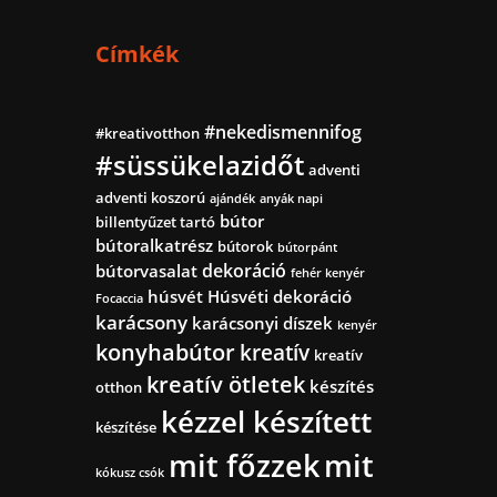
Címkék
#nekedismennifog
#kreativotthon
#süssükelazidőt
adventi
adventi koszorú
ajándék
anyák napi
bútor
billentyűzet tartó
bútoralkatrész
bútorok
bútorpánt
dekoráció
bútorvasalat
fehér kenyér
húsvét
Húsvéti dekoráció
Focaccia
karácsony
karácsonyi díszek
kenyér
konyhabútor
kreatív
kreatív
kreatív ötletek
készítés
otthon
kézzel készített
készítése
mit főzzek
mit
kókusz csók