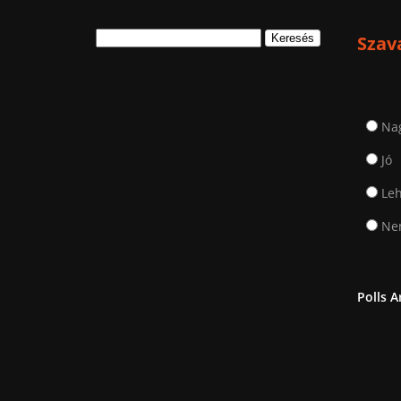
Keresés:
Szav
Na
Jó
Leh
Nem
Polls A