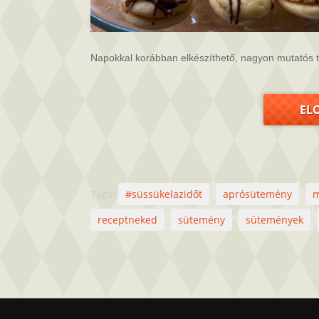
Napokkal korábban elkészíthető, nagyon mutatós tea
EL
Tags:
#süssükelazidőt
aprósütemény
m
receptneked
sütemény
sütemények