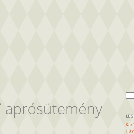
Kere
/
aprósütemény
LEG
Kará
Húsv