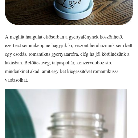
A meghitt hangulat elsősorban a gyertyafénynek köszönhető,
ezért ezt semmiképp ne hagyjuk ki, viszont beruháznunk sem kell
egy csodás, romantikus gyertyatartóra, elég ha jól körülnézünk a
lakásban. Befőttesüveg, talpaspohár, konzervdoboz stb.
mindenkinél akad, amit egy-két kiegészítővel romantikussá
varázsolhat.