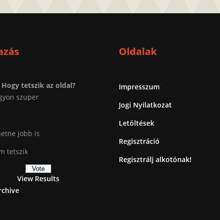
azás
Oldalak
Hogy tetszik az oldal?
Impresszum
gyon szuper
Jogi Nyilatkozat
Letöltések
etne jobb is
Regisztráció
 tetszik
Regisztrálj alkotónak!
View Results
rchive