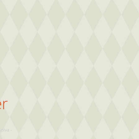
ér
solva
-