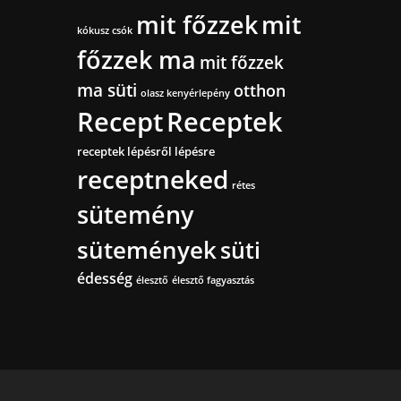
mit főzzek
mit
kókusz csók
főzzek ma
mit főzzek
ma süti
otthon
olasz kenyérlepény
Recept
Receptek
receptek lépésről lépésre
receptneked
rétes
sütemény
sütemények
süti
édesség
élesztő
élesztő fagyasztás