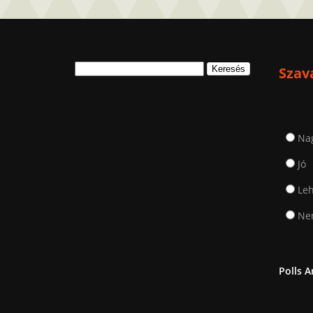
Keresés:
Szav
Na
Jó
Leh
Nem
Polls A