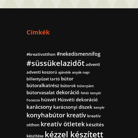
Címkék
#nekedismennifog
#kreativotthon
#süssükelazidőt
adventi
adventi koszorú
ajándék
anyák napi
bútor
billentyűzet tartó
bútoralkatrész
bútorok
bútorpánt
dekoráció
bútorvasalat
fehér kenyér
húsvét
Húsvéti dekoráció
Focaccia
karácsony
karácsonyi díszek
kenyér
konyhabútor
kreatív
kreatív
kreatív ötletek
készítés
otthon
kézzel készített
készítése