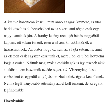
A krémje hasonlóan készül, mint anno az igazi krémesé, ezáltal
bárki készíti is el, bezsebelheti azt a sikert, ami régen csak egy
nagymamának járt. A horthy lepény receptjét békés megyéből
kaptam, ott sokan ismerik ezen a néven, kincsként őrzik a
háziasszonyok. Az biztos hogy ez nem az a fajta sütemény, amit
az életben csak egyszer készítünk el, mert újból és újból követelni
fogja a család. Nálunk még azok a családtagok is így tesznek akik
általában nem is szeretik az édességet. 🙂 Viszonylag olcsó
elkészíteni és egyedül a nyújtás okozhat nehézséget a kezdőknek.
Nem a leglátványosabb sütemény azt el kell ismerni, de az egyik
legfinomabb!
Hozzávalók: