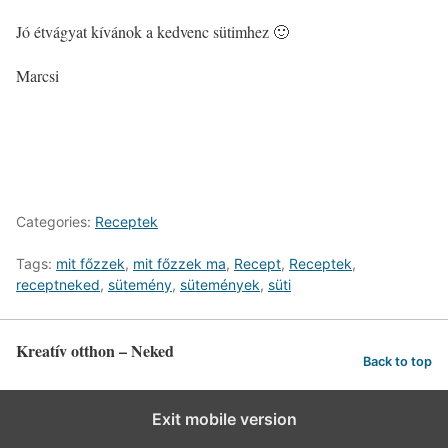
Jó étvágyat kívánok a kedvenc sütimhez 🙂
Marcsi
Categories:
Receptek
Tags:
mit főzzek
,
mit főzzek ma
,
Recept
,
Receptek
,
receptneked
,
sütemény
,
sütemények
,
süti
Kreatív otthon – Neked
Back to top
Exit mobile version