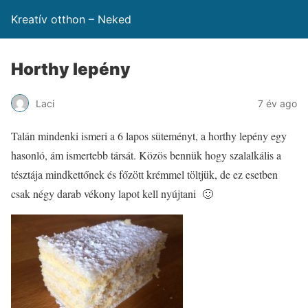
Kreatív otthon – Neked
Horthy lepény
Laci
7 év ago
Talán mindenki ismeri a 6 lapos süteményt, a horthy lepény egy
hasonló, ám ismertebb társát. Közös bennük hogy szalalkális a
tésztája mindkettőnek és főzött krémmel töltjük, de ez esetben
csak négy darab vékony lapot kell nyújtani 🙂