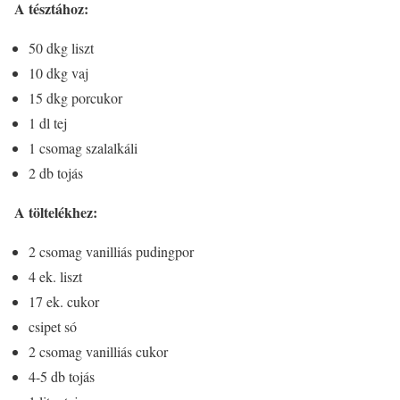
A tésztához:
50 dkg liszt
10 dkg vaj
15 dkg porcukor
1 dl tej
1 csomag szalalkáli
2 db tojás
A töltelékhez:
2 csomag vanilliás pudingpor
4 ek. liszt
17 ek. cukor
csipet só
2 csomag vanilliás cukor
4-5 db tojás