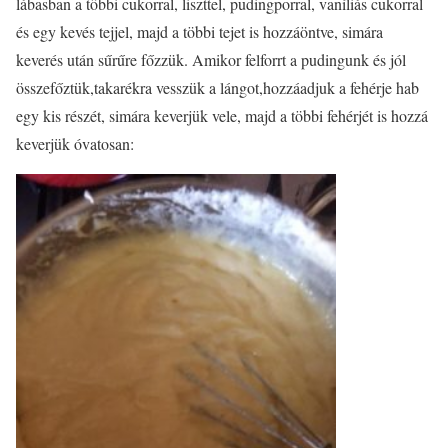
lábasban a többi cukorral, liszttel, pudingporral, vaníliás cukorral
és egy kevés tejjel, majd a többi tejet is hozzáöntve, simára
keverés után sűrűre főzzük. Amikor felforrt a pudingunk és jól
összefőztük,takarékra vesszük a lángot,hozzáadjuk a fehérje hab
egy kis részét, simára keverjük vele, majd a többi fehérjét is hozzá
keverjük óvatosan: