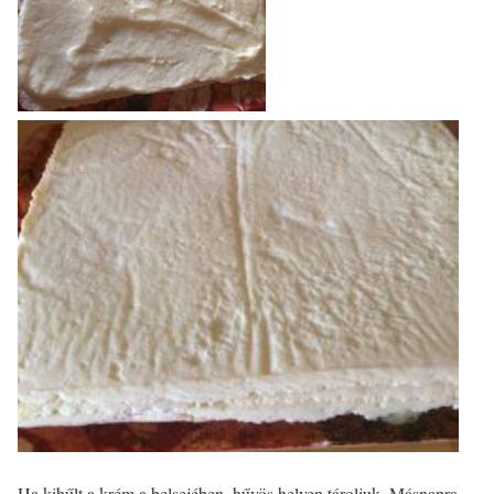
Ha kihűlt a krém a belsejében, hűvös helyen tároljuk. Másnapra