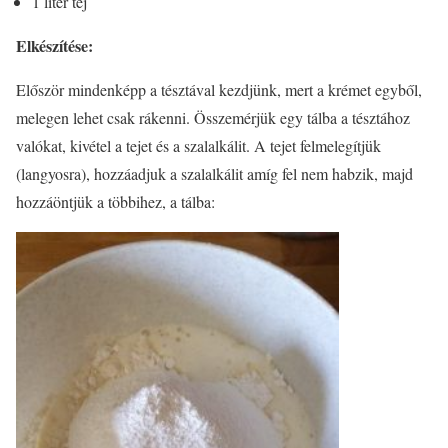
1 liter tej
Elkészítése:
Először mindenképp a tésztával kezdjünk, mert a krémet egyből,
melegen lehet csak rákenni. Összemérjük egy tálba a tésztához
valókat, kivétel a tejet és a szalalkálit. A tejet felmelegítjük
(langyosra), hozzáadjuk a szalalkálit amíg fel nem habzik, majd
hozzáöntjük a többihez, a tálba: