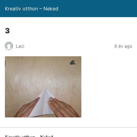
Kreatív otthon – Neked
3
Laci
6 év ago
Kreatív otthon – Neked