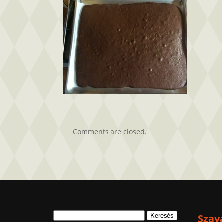
8
bejegyzéshez
Comments are closed.
Keresés:
Szav