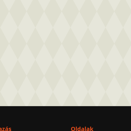
azás
Oldalak