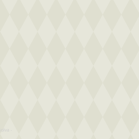
solva
-