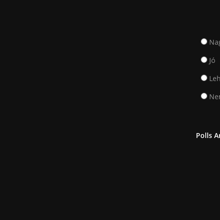
Na
Jó
Leh
Nem
Polls A