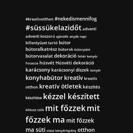
#nekedismennifog
#kreativotthon
#süssükelazidőt
adventi
adventi koszorú
ajándék
anyák napi
bútor
billentyűzet tartó
bútoralkatrész
bútorok
bútorpánt
dekoráció
bútorvasalat
fehér kenyér
húsvét
Húsvéti dekoráció
Focaccia
karácsony
karácsonyi díszek
kenyér
konyhabútor
kreatív
kreatív
kreatív ötletek
készítés
otthon
kézzel készített
készítése
mit főzzek
mit
kókusz csók
főzzek ma
mit főzzek
ma süti
otthon
olasz kenyérlepény