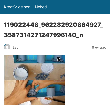
Kreatív otthon – Neked
119022448_962282920864927_
3587314271247996140_n
Laci
6 év ago