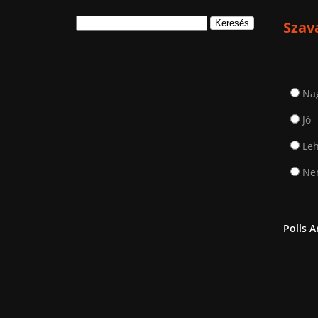
Keresés:
Szav
Na
Jó
Leh
Nem
Polls A