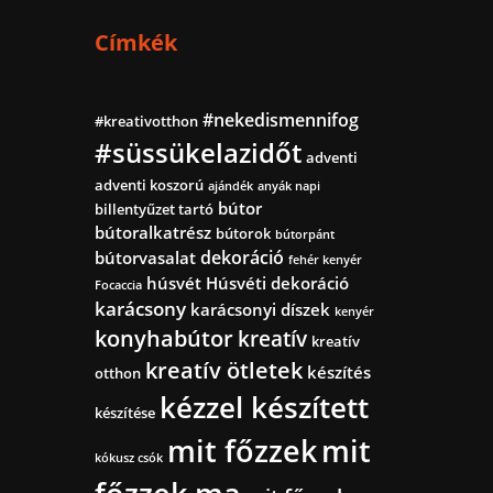
Címkék
#nekedismennifog
#kreativotthon
#süssükelazidőt
adventi
adventi koszorú
ajándék
anyák napi
bútor
billentyűzet tartó
bútoralkatrész
bútorok
bútorpánt
dekoráció
bútorvasalat
fehér kenyér
húsvét
Húsvéti dekoráció
Focaccia
karácsony
karácsonyi díszek
kenyér
konyhabútor
kreatív
kreatív
kreatív ötletek
készítés
otthon
kézzel készített
készítése
mit főzzek
mit
kókusz csók