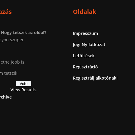
azás
Oldalak
Hogy tetszik az oldal?
Impresszum
gyon szuper
Jogi Nyilatkozat
Letöltések
etne jobb is
Regisztráció
 tetszik
Regisztrálj alkotónak!
View Results
rchive