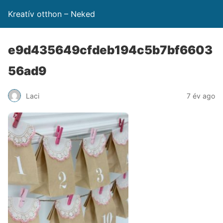
Kreatív otthon – Neked
e9d435649cfdeb194c5b7bf6603
56ad9
Laci
7 év ago