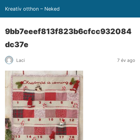
Kreatív otthon – Neked
9bb7eeef813f823b6cfcc932084
dc37e
Laci
7 év ago