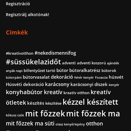
Regisztráció
Regisztrálj alkotónak!
Címkék
#nekedismennifog
#kreativotthon
#süssükelazidőt
adventi
adventi koszorú
ajándék
bútor
bútoralkatrész
billentyűzet tartó
bútorok
anyák napi
dekoráció
bútorvasalat
húsvét
bútorpánt
fehér kenyér
Focaccia
karácsony
Húsvéti dekoráció
karácsonyi díszek
kenyér
konyhabútor
kreatív
kreatív
kreatív otthon
kézzel készített
ötletek
készítés
készítése
mit főzzek
mit főzzek ma
kókusz csók
mit főzzek ma süti
otthon
olasz kenyérlepény