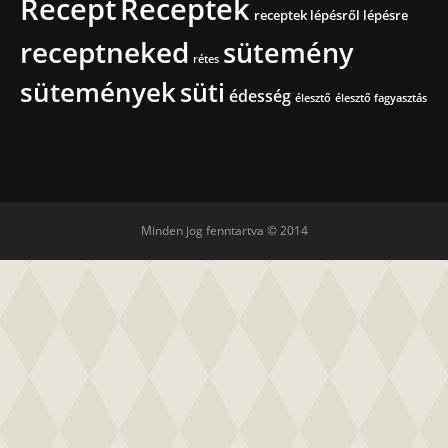
Recept
Receptek
receptek lépésről lépésre
receptneked
sütemény
rétes
sütemények
süti
édesség
élesztő
élesztő fagyasztás
Minden jog fenntartva © 2014