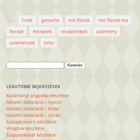
Tags:
Csoki
ganache
mit főzzek
mit főzzek ma
Recept
Receptek
receptneked
sütemény
sütemények
torta
Keresés:
LEGUTÓBBI BEJEGYZÉSEK
Karácsonyi angyalka készítése
Húsvéti dekoráció – nyuszi
Húsvéti dekoráció – birka
Húsvéti dekoráció – csirke
Szalagkoszorú készítése
Virágbox készítése
Szappankosár készítése