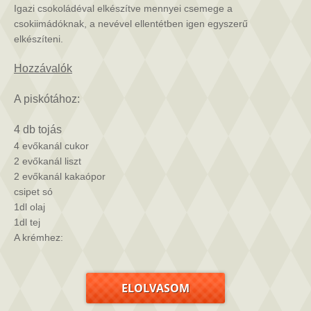
bejegyzéshez
Igazi csokoládéval elkészítve mennyei csemege a
csokiimádóknak, a nevével ellentétben igen egyszerű
elkészíteni.
Hozzávalók
A piskótához:
4 db tojás
4 evőkanál cukor
2 evőkanál liszt
2 evőkanál kakaópor
csipet só
1dl olaj
1dl tej
A krémhez:
ELOLVASOM