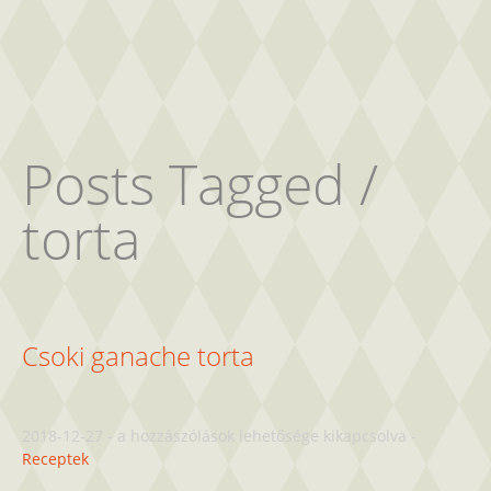
Posts Tagged /
torta
Csoki ganache torta
Csoki
2018-12-27
-
a hozzászólások lehetősége kikapcsolva
-
ganache
Receptek
torta