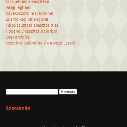
Cica jelmez elkészítése
Virág léghajó
Kávékoszorú macaronnal
Zuzmó kép pillangóval
Télbúcsúztató akasztós dísz
Hópehely készítés papírból
Őszi ajtódísz
Kreatív alkotóműhely – Konczi László
Keresés:
Szavazás