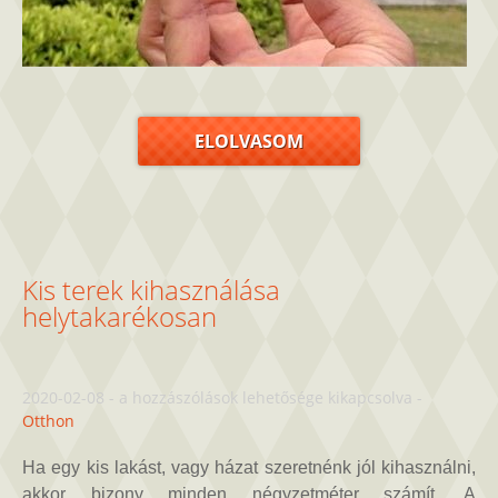
ELOLVASOM
Kis terek kihasználása
helytakarékosan
Kis
2020-02-08
-
a hozzászólások lehetősége kikapcsolva
-
terek
Otthon
kihasználása
helytakarékosan
Ha egy kis lakást, vagy házat szeretnénk jól kihasználni,
bejegyzéshez
akkor bizony minden négyzetméter számít. A