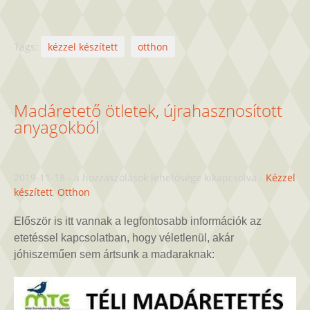
Tags:
kézzel készített
otthon
Madáretető ötletek, újrahasznosított
anyagokból
Madáretető
2019-11-18
-
a hozzászólások lehetősége kikapcsolva
-
Kézzel
ötletek,
készített
,
Otthon
újrahasznosított
anyagokból
Először is itt vannak a legfontosabb információk az
bejegyzéshez
etetéssel kapcsolatban, hogy véletlenül, akár
jóhiszeműen sem ártsunk a madaraknak: