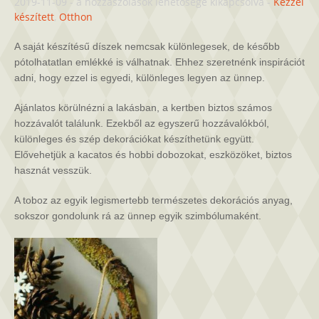
Fenyődíszek
2019-11-09
-
a hozzászólások lehetősége kikapcsolva
-
Kézzel
saját
készített
,
Otthon
kezűleg
bejegyzéshez
A saját készítésű díszek nemcsak különlegesek, de később
pótolhatatlan emlékké is válhatnak. Ehhez szeretnénk inspirációt
adni, hogy ezzel is egyedi, különleges legyen az ünnep.
Ajánlatos
körülnézni a lakásban, a kertben
biztos számos
hozzávalót találunk.
Ezekből az egyszerű hozzávalókból,
különleges és szép dekorációkat készíthetünk együtt.
Elővehetjük a kacatos és hobbi dobozokat, eszközöket, biztos
hasznát vesszük.
A toboz az egyik legismertebb természetes dekorációs anyag,
sokszor gondolunk rá az ünnep egyik szimbólumaként.