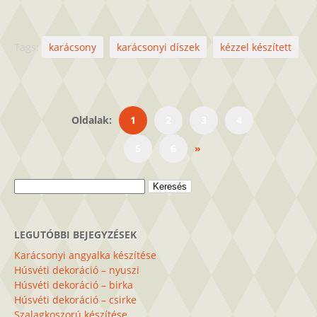
Tags:
karácsony
karácsonyi díszek
kézzel készített
Oldalak:
1
2
3
4
5
6
»
Keresés:
LEGUTÓBBI BEJEGYZÉSEK
Karácsonyi angyalka készítése
Húsvéti dekoráció – nyuszi
Húsvéti dekoráció – birka
Húsvéti dekoráció – csirke
Szalagkoszorú készítése