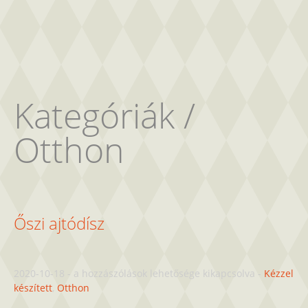
Kategóriák /
Otthon
Őszi ajtódísz
Őszi
2020-10-18
-
a hozzászólások lehetősége kikapcsolva
-
Kézzel
ajtódísz
készített
,
Otthon
bejegyzéshez