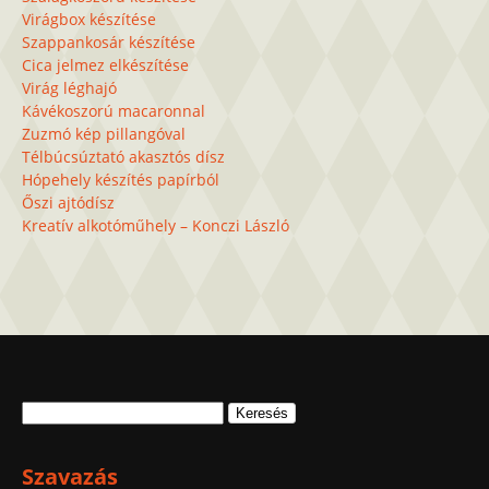
Virágbox készítése
Szappankosár készítése
Cica jelmez elkészítése
Virág léghajó
Kávékoszorú macaronnal
Zuzmó kép pillangóval
Télbúcsúztató akasztós dísz
Hópehely készítés papírból
Őszi ajtódísz
Kreatív alkotóműhely – Konczi László
Keresés:
Szavazás