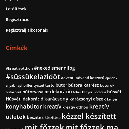
Letöltések
Regisztráció
Regisztrálj alkotónak!
Címkék
#nekedismennifog
#kreativotthon
#süssükelazidőt
adventi
adventi koszorú
ajándék
bútor
bútoralkatrész
billentyűzet tartó
bútorok
anyák napi
dekoráció
bútorvasalat
húsvét
bútorpánt
fehér kenyér
Focaccia
karácsony
Húsvéti dekoráció
karácsonyi díszek
kenyér
konyhabútor
kreatív
kreatív
kreatív otthon
kézzel készített
ötletek
készítés
készítése
mit főzzek
mit főzzek ma