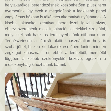
helytakarékos berendezésnek köszönhetően plusz teret
nyerhetünk, így ezek a megoldások a legkisebb panel
vagy társas házban is tökéletes alternatívát nyújthatnak. A
kisebb lakásokat kreatívan berendezni igazi kihívás,
ehhez szeretnénk most inspirációs ötletekkel szolgálni,
melyekkel sok hasznos teret nyerhetünk otthonunkban.
Természetesen a lépcső alatti kihasználatlan hely is
szóba jöhet, hiszen kis lakások esetében fontos minden
zegzugot kihasználni és ebből a területből, méretétől
függően a kisebb szekrényektől kezdve, egészen a
mosókonyháig kihozhatunk bármit.