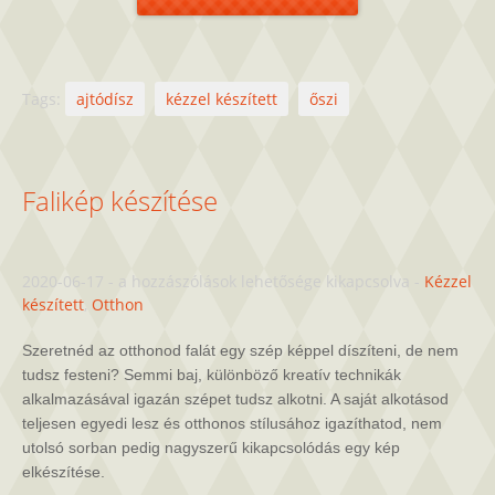
Tags:
ajtódísz
kézzel készített
őszi
Falikép készítése
Falikép
2020-06-17
-
a hozzászólások lehetősége kikapcsolva
-
Kézzel
készítése
készített
,
Otthon
bejegyzéshez
Szeretnéd az otthonod falát egy szép képpel díszíteni, de nem
tudsz festeni? Semmi baj, különböző kreatív technikák
alkalmazásával igazán szépet tudsz alkotni. A saját alkotásod
teljesen egyedi lesz és otthonos stílusához igazíthatod, nem
utolsó sorban pedig nagyszerű kikapcsolódás egy kép
elkészítése.