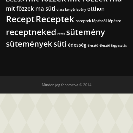
kókusz csók
mit főzzek ma süti
otthon
olasz kenyérlepény
Recept
Receptek
receptek lépésről lépésre
receptneked
sütemény
rétes
sütemények
süti
édesség
élesztő
élesztő fagyasztás
Minden jog fenntartva © 2014