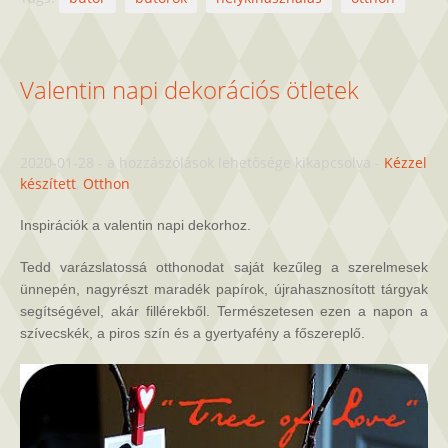
Valentin napi dekorációs ötletek
Valentin
2020-01-28
-
a hozzászólások lehetősége kikapcsolva
-
Kézzel
napi
készített
,
Otthon
dekorációs
ötletek
Inspirációk a valentin napi dekorhoz.
bejegyzéshez
Tedd varázslatossá otthonodat saját kezűleg a szerelmesek
ünnepén, nagyrészt maradék papírok, újrahasznosított tárgyak
segítségével, akár fillérekből. Természetesen ezen a napon a
szívecskék, a piros szín és a gyertyafény a főszereplő.