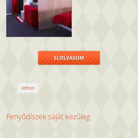
ELOLVASOM
Tags:
otthon
Fenyődíszek saját kezűleg