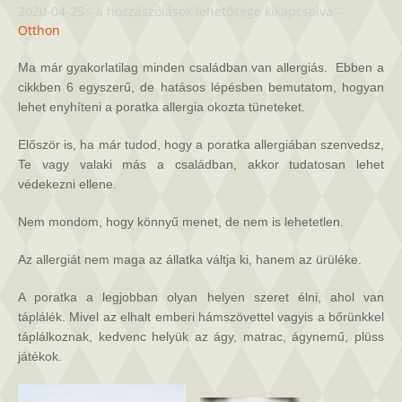
6
2020-04-25
-
a hozzászólások lehetősége kikapcsolva
-
lépés,
Otthon
hogyan
birkózzunk
Ma már gyakorlatilag minden családban van allergiás. Ebben a
meg
cikkben 6 egyszerű, de hatásos lépésben bemutatom, hogyan
a
lehet enyhíteni a poratka allergia okozta tüneteket.
poratkával,
ha
Először is, ha már tudod, hogy a poratka allergiában szenvedsz,
allergiás
Te vagy valaki más a családban, akkor tudatosan lehet
rá
védekezni ellene.
valaki
a
Nem mondom, hogy könnyű menet, de nem is lehetetlen.
családban
bejegyzéshez
Az allergiát nem maga az állatka váltja ki, hanem az ürüléke.
A poratka a legjobban olyan helyen szeret élni, ahol van
táplálék. Mivel az elhalt emberi hámszövettel vagyis a bőrünkkel
táplálkoznak, kedvenc helyük az ágy, matrac, ágynemű, plüss
játékok.