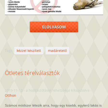
ELOLVASOM
Tags:
kézzel készített
madáretető
Ötletes térelválasztók
Ötletes
2019-11-13
-
a hozzászólások lehetősége kikapcsolva
-
térelválasztók
Otthon
bejegyzéshez
Számos módszer létezik arra, hogy egy kisebb, egyterű lakás is