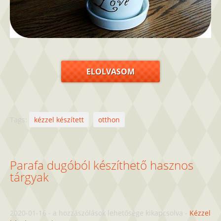
ELOLVASOM
Tags:
kézzel készített
otthon
Parafa dugóból készíthető hasznos
tárgyak
Parafa
2020-01-16
-
a hozzászólások lehetősége kikapcsolva
-
Kézzel