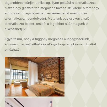
tágasabbnak tűnjön optikailag. Ilyen például a térelválasztás,
hiszen egy gipszkarton megoldás tovább szűkítené a teret egy
amúgy sem nagy lakásban, érdemes tehát más típusú
alternatívában gondolkodni. Mutatunk egy csokorra való
térelválasztó ötletet, amiből a legtöbbet akár magunk is
elkészíthetjük!
Egyértelmű, hogy a függöny megoldás a legegyszerűbb,
könnyen megvalósítható és előnye hogy egy kézmozdulattal
elhúzható.