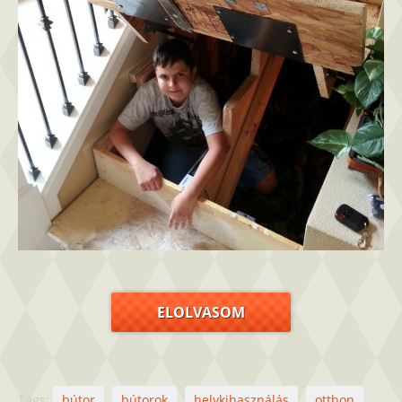
ELOLVASOM
Tags:
bútor
bútorok
helykihasználás
otthon