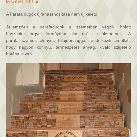
dugóból
készített
,
Otthon
készíthető
hasznos
A Parafa dugók újrahasznosítása nem új keletű.
tárgyak
bejegyzéshez
Jellemzően a parafadugók a szemétben végzik, holott
használati tárgyak formájában akár újjá is születhetnek. A
parafa számos előnyös tulajdonsággal rendelkezik amellett,
hogy nagyon könnyű, természetes anyag, kiváló szigetelő
hatása is van.