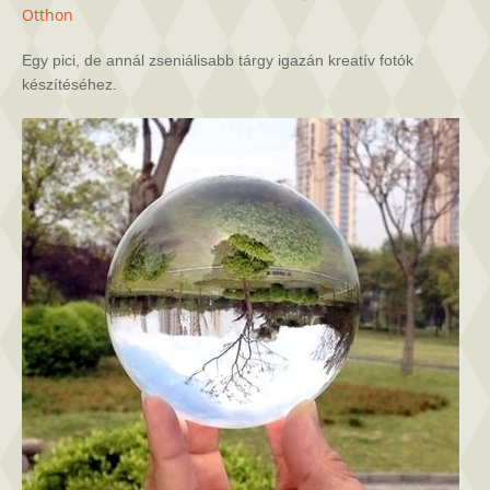
üveggömb
Otthon
bejegyzéshez
Egy pici, de annál zseniálisabb tárgy igazán kreatív fotók
készítéséhez.