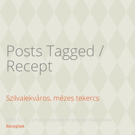
Posts Tagged /
Recept
Szilvalekváros, mézes tekercs
Szilvalekváros,
2018-12-13
-
a hozzászólások lehetősége kikapcsolva
-
mézes
Receptek
tekercs