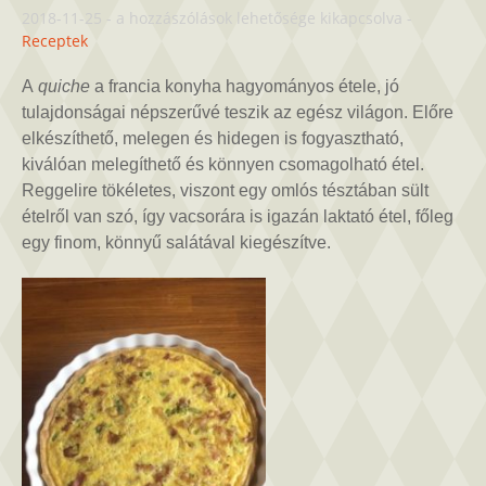
Quiche
2018-11-25
-
a hozzászólások lehetősége kikapcsolva
-
készítése
Receptek
bejegyzéshez
A
quiche
a francia konyha hagyományos étele, jó
tulajdonságai népszerűvé teszik az egész világon. Előre
elkészíthető, melegen és hidegen is fogyasztható,
kiválóan melegíthető és könnyen csomagolható étel.
Reggelire tökéletes, viszont egy omlós tésztában sült
ételről van szó, így vacsorára is igazán laktató étel, főleg
egy finom, könnyű salátával kiegészítve.