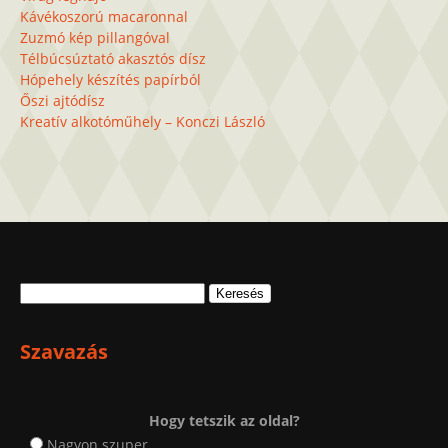
Kávékoszorú macaronnal
Zuzmó kép pillangóval
Télbúcsúztató akasztós dísz
Hópehely készítés papírból
Őszi ajtódísz
Kreatív alkotóműhely – Konczi László
Keresés:
Szavazás
Hogy tetszik az oldal?
Nagyon szuper