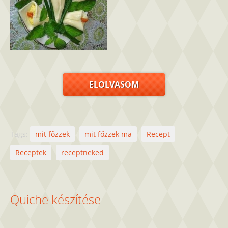
ELOLVASOM
Tags:
mit főzzek
mit főzzek ma
Recept
Receptek
receptneked
Quiche készítése