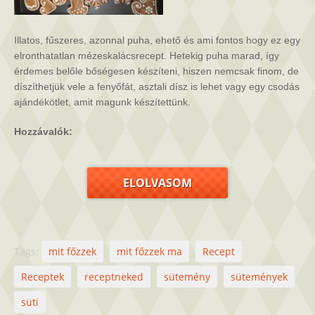
Illatos, fűszeres, azonnal puha, ehető és ami fontos hogy ez egy
elronthatatlan mézeskalácsrecept. Hetekig puha marad, így
érdemes belőle bőségesen készíteni, hiszen nemcsak finom, de
díszíthetjük vele a fenyőfát, asztali dísz is lehet vagy egy csodás
ajándékötlet, amit magunk készítettünk.
Hozzávalók:
ELOLVASOM
Tags:
mit főzzek
mit főzzek ma
Recept
Receptek
receptneked
sütemény
sütemények
süti