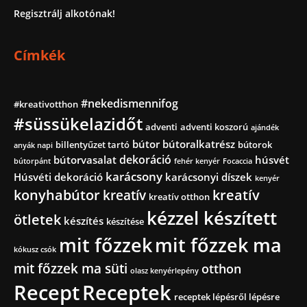
Regisztrálj alkotónak!
Címkék
#nekedismennifog
#kreativotthon
#süssükelazidőt
adventi
adventi koszorú
ajándék
bútor
bútoralkatrész
billentyűzet tartó
bútorok
anyák napi
dekoráció
bútorvasalat
húsvét
bútorpánt
fehér kenyér
Focaccia
karácsony
Húsvéti dekoráció
karácsonyi díszek
kenyér
konyhabútor
kreatív
kreatív
kreatív otthon
kézzel készített
ötletek
készítés
készítése
mit főzzek
mit főzzek ma
kókusz csók
mit főzzek ma süti
otthon
olasz kenyérlepény
Recept
Receptek
receptek lépésről lépésre