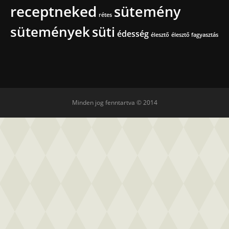
receptneked
sütemény
rétes
sütemények
süti
édesség
élesztő
élesztő fagyasztás
Minden jog fenntartva © 2014