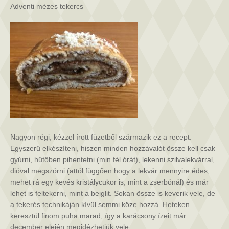
bejegyzéshez
Adventi mézes tekercs
Nagyon régi, kézzel írott füzetből származik ez a recept.
Egyszerű elkészíteni, hiszen minden hozzávalót össze kell csak
gyúrni, hűtőben pihentetni (min.fél órát), lekenni szilvalekvárral,
dióva
l megszórni (attól függően hogy a lekvár mennyire édes,
mehet rá egy kevés kristálycukor is, mint a zserbónál) és már
lehet is feltekerni, mint a beiglit. Sokan össze is keverik vele, de
a tekerés technikáján kívül semmi köze hozzá. Heteken
keresztül finom puha marad, így a karácsony ízeit már
december elején megidézhetjük vele.