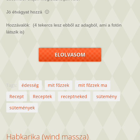
Jó étvágyat hozzá 🙂
Hozzávalók: (4 tekercs lesz ebből az adagból, ami a fotón
látszik is)
ELOLVASOM
Tags:
édesség
mit főzzek
mit főzzek ma
Recept
Receptek
receptneked
sütemény
sütemények
Habkarika (wind massza)