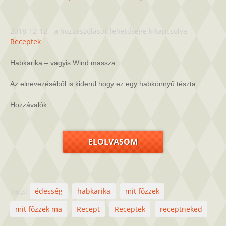
Habkarika
2018-12-12
-
a hozzászólások lehetősége kikapcsolva
-
(wind
Receptek
massza)
bejegyzéshez
Habkarika – vagyis Wind massza:
Az elnevezéséből is kiderül hogy ez egy habkönnyű tészta.
Hozzávalók:
ELOLVASOM
Tags:
édesség
habkarika
mit főzzek
mit főzzek ma
Recept
Receptek
receptneked