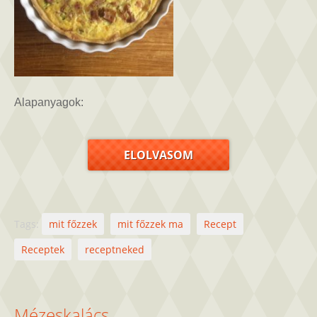
Alapanyagok:
ELOLVASOM
Tags:
mit főzzek
mit főzzek ma
Recept
Receptek
receptneked
Mézeskalács