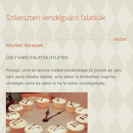
Szilveszteri vendégváró falatkák
Szilveszteri
2018-11-27
-
a hozzászólások lehetősége kikapcsolva
-
Kézzel
vendégváró
készített
,
Receptek
falatkák
bejegyzéshez
ÚJÉV VÁRÓ FALATKA ÖTLETEK:
Pezsgő, virsli és lencse mellett mindenképp jól jönnek az újév
váró party falatka ötletek, amit akkor is értékelnek majd ha
vendéget vársz és akkor is ha te mész vendégségbe.