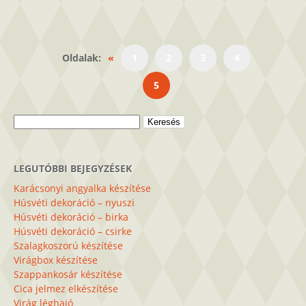
Oldalak:
«
1
2
3
4
5
Keresés:
LEGUTÓBBI BEJEGYZÉSEK
Karácsonyi angyalka készítése
Húsvéti dekoráció – nyuszi
Húsvéti dekoráció – birka
Húsvéti dekoráció – csirke
Szalagkoszorú készítése
Virágbox készítése
Szappankosár készítése
Cica jelmez elkészítése
Virág léghajó