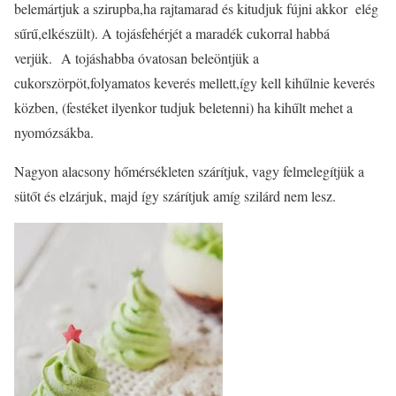
belemártjuk a szirupba,ha rajtamarad és kitudjuk fújni akkor elég
sűrű,elkészült). A tojásfehérjét a maradék cukorral habbá
verjük. A tojáshabba óvatosan beleöntjük a
cukorszörpöt,folyamatos keverés mellett,így kell kihűlnie keverés
közben, (festéket ilyenkor tudjuk beletenni) ha kihűlt mehet a
nyomózsákba.
Nagyon alacsony hőmérsékleten szárítjuk, vagy felmelegítjük a
sütőt és elzárjuk, majd így szárítjuk amíg szilárd nem lesz.