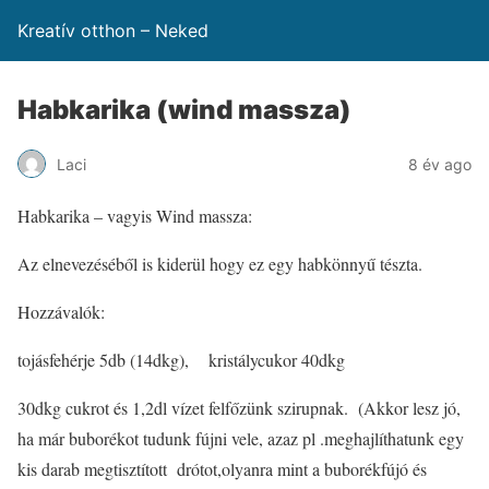
Kreatív otthon – Neked
Habkarika (wind massza)
Laci
8 év ago
Habkarika – vagyis Wind massza:
Az elnevezéséből is kiderül hogy ez egy habkönnyű tészta.
Hozzávalók:
tojásfehérje 5db (14dkg), kristálycukor 40dkg
30dkg cukrot és 1,2dl vízet felfőzünk szirupnak. (Akkor lesz jó,
ha már buborékot tudunk fújni vele, azaz pl .meghajlíthatunk egy
kis darab megtisztított drótot,olyanra mint a buborékfújó és