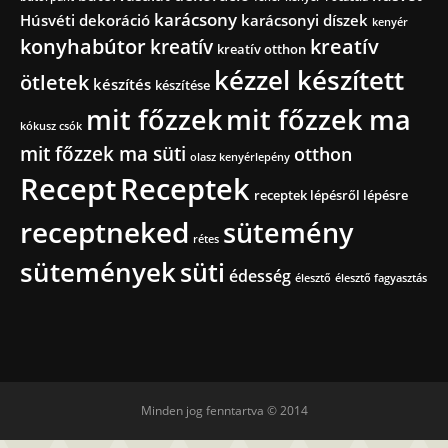
karácsony
Húsvéti dekoráció
karácsonyi díszek
kenyér
konyhabútor
kreatív
kreatív
kreatív otthon
kézzel készített
ötletek
készítés
készítése
mit főzzek
mit főzzek ma
kókusz csók
mit főzzek ma süti
otthon
olasz kenyérlepény
Recept
Receptek
receptek lépésről lépésre
receptneked
sütemény
rétes
sütemények
süti
édesség
élesztő
élesztő fagyasztás
Minden jog fenntartva © 2014