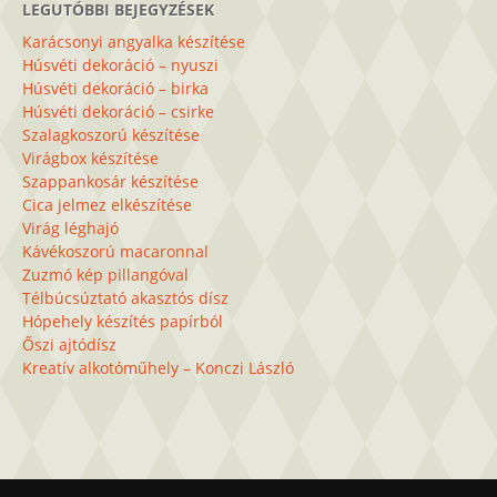
LEGUTÓBBI BEJEGYZÉSEK
Karácsonyi angyalka készítése
Húsvéti dekoráció – nyuszi
Húsvéti dekoráció – birka
Húsvéti dekoráció – csirke
Szalagkoszorú készítése
Virágbox készítése
Szappankosár készítése
Cica jelmez elkészítése
Virág léghajó
Kávékoszorú macaronnal
Zuzmó kép pillangóval
Télbúcsúztató akasztós dísz
Hópehely készítés papírból
Őszi ajtódísz
Kreatív alkotóműhely – Konczi László