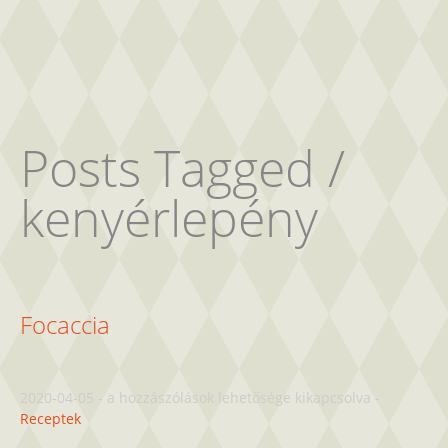
Posts Tagged /
kenyérlepény
Focaccia
Focaccia
2020-04-05
-
a hozzászólások lehetősége kikapcsolva
-
bejegyzéshez
Receptek