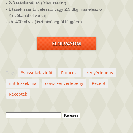
- 2-3 teáskanál só (ízlés szerint)

- 1 tasak szárított élesztő vagy 2,5 dkg friss élesztő

- 2 evőkanál olívaolaj

- kb. 400ml víz (lisztminőségtől függően)

ELOLVASOM
Tags:
#süssükelazidőt
Focaccia
kenyérlepény
mit főzzek ma
olasz kenyérlepény
Recept
Receptek
Keresés: