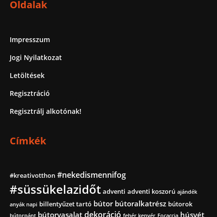
Oldalak
Impresszum
Jogi Nyilatkozat
Letöltések
Regisztráció
Regisztrálj alkotónak!
Címkék
#nekedismennifog
#kreativotthon
#süssükelazidőt
adventi
adventi koszorú
ajándék
bútor
bútoralkatrész
billentyűzet tartó
bútorok
anyák napi
dekoráció
bútorvasalat
húsvét
bútorpánt
fehér kenyér
Focaccia