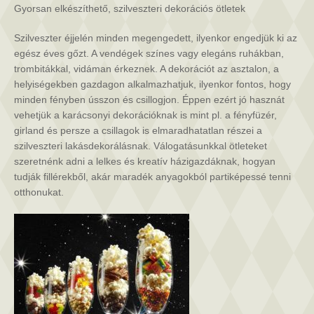
bejegyzéshez
Gyorsan elkészíthető, szilveszteri dekorációs ötletek
Szilveszter éjjelén minden megengedett, ilyenkor engedjük ki az
egész éves gőzt. A vendégek színes vagy elegáns ruhákban,
trombitákkal, vidáman érkeznek. A dekorációt az asztalon, a
helyiségekben gazdagon alkalmazhatjuk, ilyenkor fontos, hogy
minden fényben ússzon és csillogjon. Éppen ezért jó hasznát
vehetjük a karácsonyi dekorációknak is mint pl. a fényfüzér,
girland és persze a csillagok is elmaradhatatlan részei a
szilveszteri lakásdekorálásnak. Válogatásunkkal ötleteket
szeretnénk adni a lelkes és kreatív házigazdáknak, hogyan
tudják fillérekből, akár maradék anyagokból partiképessé tenni
otthonukat.