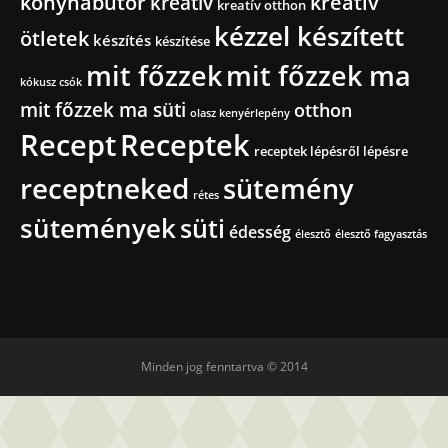
konyhabútor
kreatív
kreatív
kreatív otthon
kézzel készített
ötletek
készítés
készítése
mit főzzek
mit főzzek ma
kókusz csók
mit főzzek ma süti
otthon
olasz kenyérlepény
Recept
Receptek
receptek lépésről lépésre
receptneked
sütemény
rétes
sütemények
süti
édesség
élesztő
élesztő fagyasztás
Minden jog fenntartva © 2014