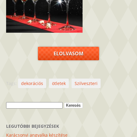
ELOLVASOM
Tags:
dekorációs
ötletek
Szilveszteri
Keresés:
LEGUTÓBBI BEJEGYZÉSEK
Karácsonyi angyalka készítése