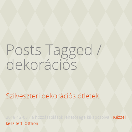
Posts Tagged /
dekorációs
Szilveszteri dekorációs ötletek
Szilveszteri
2018-12-08
-
a hozzászólások lehetősége kikapcsolva
-
Kézzel
dekorációs
készített
,
Otthon
ötletek