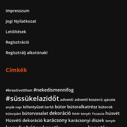
Impresszum
Jogi Nyilatkozat
Letöltések
Regisztráció
Regisztrálj alkotónak!
Címkék
#nekedismennifog
#kreativotthon
#süssükelazidőt
adventi
adventi koszorú
ajándék
bútor
bútoralkatrész
billentyűzet tartó
bútorok
anyák napi
dekoráció
bútorvasalat
húsvét
bútorpánt
fehér kenyér
Focaccia
karácsony
Húsvéti dekoráció
karácsonyi díszek
kenyér