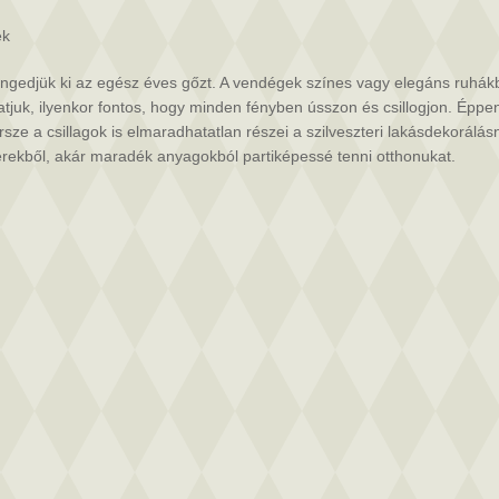
ek
engedjük ki az egész éves gőzt. A vendégek színes vagy elegáns ruhák
juk, ilyenkor fontos, hogy minden fényben ússzon és csillogjon. Éppen
ersze a csillagok is elmaradhatatlan részei a szilveszteri lakásdekorálá
lérekből, akár maradék anyagokból partiképessé tenni otthonukat.