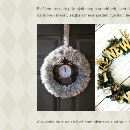
Elsőként az ajtót pillantják meg a vendégek, ezért 
bármilyen mennyiségben megengedett ilyenkor, legye
A lakásba érve az első célpont biztosan a bárpult, i