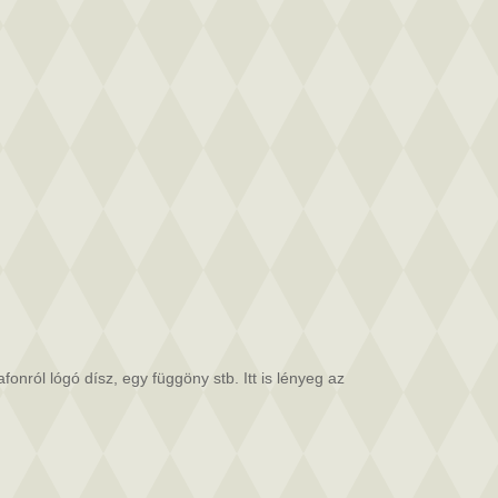
nról lógó dísz, egy függöny stb. Itt is lényeg az