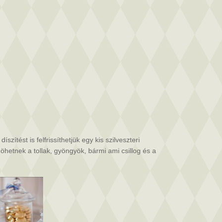
zítést is felfrissíthetjük egy kis szilveszteri
öhetnek a tollak, gyöngyök, bármi ami csillog és a