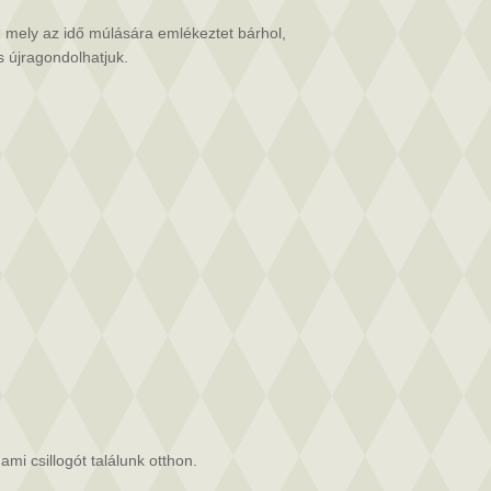
m, mely az idő múlására emlékeztet bárhol,
s újragondolhatjuk.
ami csillogót találunk otthon.