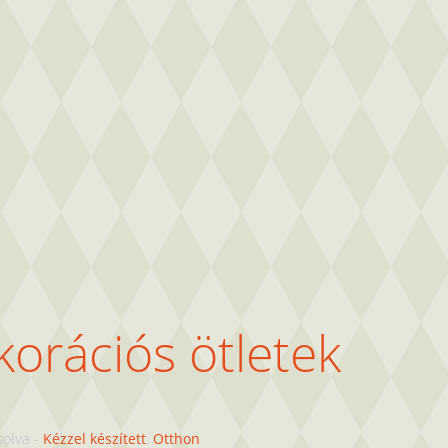
korációs ötletek
solva
-
Kézzel készített
,
Otthon