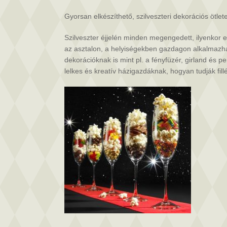
dekorációs
ötletek
Gyorsan elkészíthető, szilveszteri dekorációs ötlet
bejegyzéshez
Szilveszter éjjelén minden megengedett, ilyenkor 
az asztalon, a helyiségekben gazdagon alkalmazhat
dekorációknak is mint pl. a fényfüzér, girland és p
lelkes és kreatív házigazdáknak, hogyan tudják fil