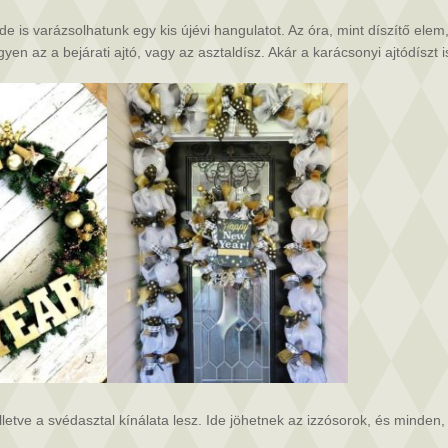
ide is varázsolhatunk egy kis újévi hangulatot. Az óra, mint díszítő ele
n az a bejárati ajtó, vagy az asztaldísz. Akár a karácsonyi ajtódíszt i
lletve a svédasztal kínálata lesz. Ide jöhetnek az izzósorok, és minden, 