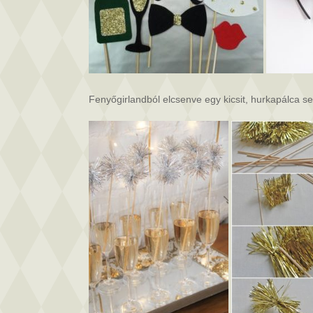
Fenyőgirlandból elcsenve egy kicsit, hurkapálca 