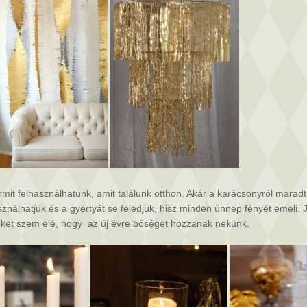
it felhasználhatunk, amit találunk otthon. Akár a karácsonyról maradt dís
ználhatjuk és a gyertyát se feledjük, hisz minden ünnep fényét emeli. J
i őket szem elé, hogy az új évre bőséget hozzanak nekünk.