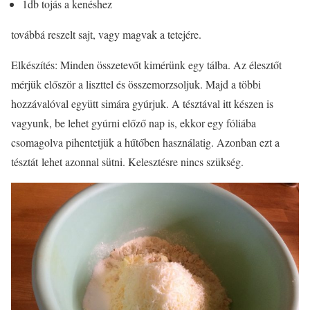
1db tojás a kenéshez
továbbá reszelt sajt, vagy magvak a tetejére.
Elkészítés: Minden összetevőt kimérünk egy tálba. Az élesztőt
mérjük először a liszttel és összemorzsoljuk. Majd a többi
hozzávalóval együtt simára gyúrjuk. A tésztával itt készen is
vagyunk, be lehet gyúrni előző nap is, ekkor egy fóliába
csomagolva pihentetjük a hűtőben használatig. Azonban ezt a
tésztát lehet azonnal sütni. Kelesztésre nincs szükség.