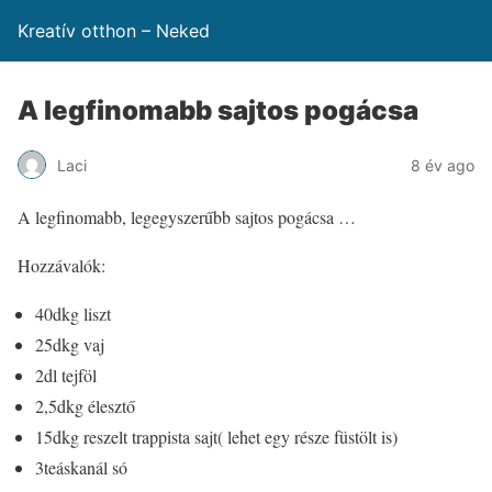
Kreatív otthon – Neked
A legfinomabb sajtos pogácsa
Laci
8 év ago
A legfinomabb, legegyszerűbb sajtos pogácsa …
Hozzávalók:
40dkg liszt
25dkg vaj
2dl tejföl
2,5dkg élesztő
15dkg reszelt trappista sajt( lehet egy része füstölt is)
3teáskanál só