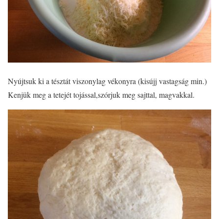
Nyújtsuk ki a tésztát viszonylag vékonyra (kisújj vastagság min.)
Kenjük meg a tetejét tojással,szórjuk meg sajttal, magvakkal.