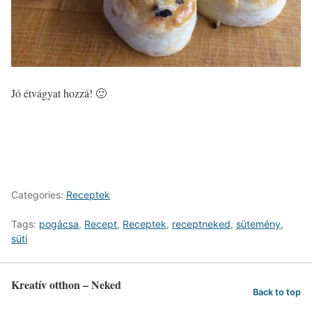
Jó étvágyat hozzá! 🙂
Categories:
Receptek
Tags:
pogácsa
,
Recept
,
Receptek
,
receptneked
,
sütemény
,
süti
Kreatív otthon – Neked
Back to top