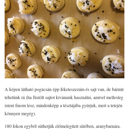
A képen látható pogácsán épp feketeszezám és sajt van, de bármit
tehetünk rá (ha füstölt sajtot kívánunk használni, amivel mellesleg
isteni finom lesz, mindenképp a tésztájába gyúrjuk, mert a tetején
könnyen megég).
180 fokon egyből süthetjük előmelegített sütőben, aranybarnára.