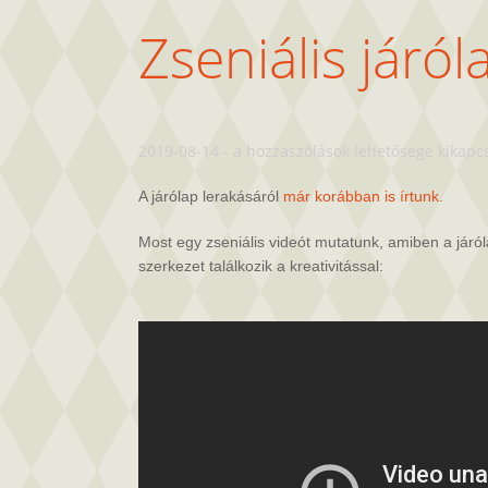
Zseniális járó
Zseniális
2019-08-14
-
a hozzászólások lehetősége kikapc
járólap
lerakási
A járólap lerakásáról
már korábban is írtunk.
módszer
bejegyzéshez
Most egy zseniális videót mutatunk, amiben a járó
szerkezet találkozik a kreativitással: