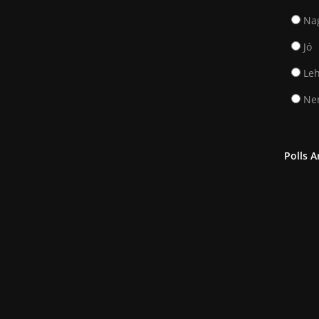
Na
Jó
Leh
Nem
Polls A