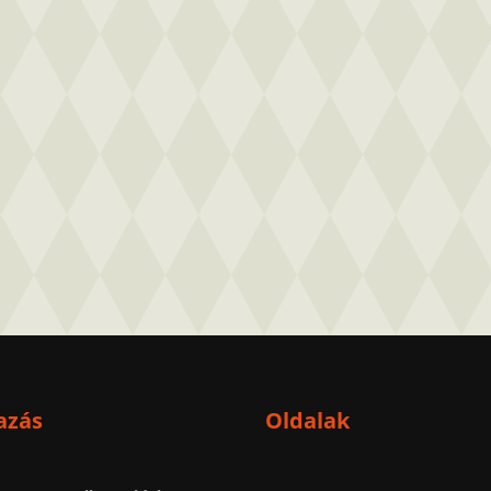
azás
Oldalak