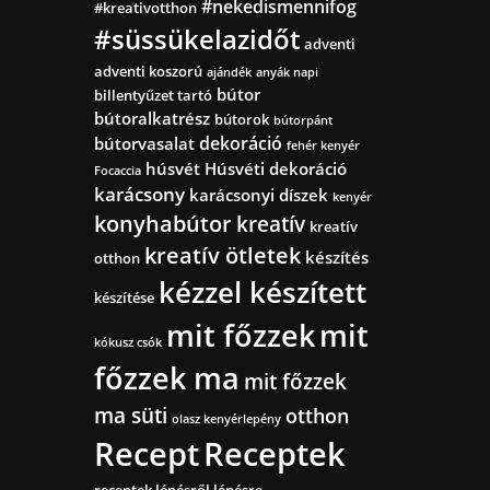
#nekedismennifog
#kreativotthon
#süssükelazidőt
adventi
adventi koszorú
ajándék
anyák napi
bútor
billentyűzet tartó
bútoralkatrész
bútorok
bútorpánt
dekoráció
bútorvasalat
fehér kenyér
húsvét
Húsvéti dekoráció
Focaccia
karácsony
karácsonyi díszek
kenyér
konyhabútor
kreatív
kreatív
kreatív ötletek
készítés
otthon
kézzel készített
készítése
mit főzzek
mit
kókusz csók
főzzek ma
mit főzzek
ma süti
otthon
olasz kenyérlepény
Recept
Receptek