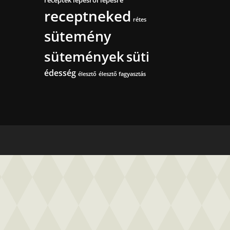
receptek lépésről lépésre
receptneked
rétes
sütemény
sütemények
süti
édesség
élesztő
élesztő fagyasztás