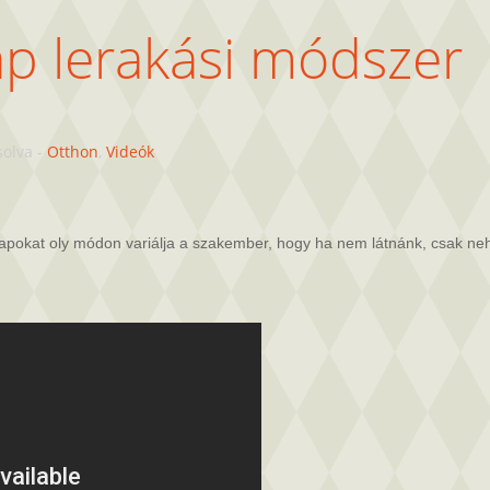
lap lerakási módszer
solva
-
Otthon
,
Videók
lapokat oly módon variálja a szakember, hogy ha nem látnánk, csak neh