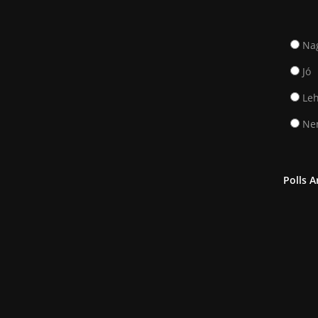
Na
Jó
Leh
Nem
Polls A