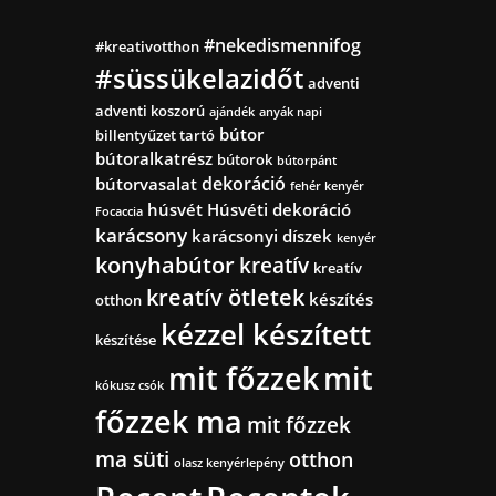
#nekedismennifog
#kreativotthon
#süssükelazidőt
adventi
adventi koszorú
ajándék
anyák napi
bútor
billentyűzet tartó
bútoralkatrész
bútorok
bútorpánt
dekoráció
bútorvasalat
fehér kenyér
húsvét
Húsvéti dekoráció
Focaccia
karácsony
karácsonyi díszek
kenyér
konyhabútor
kreatív
kreatív
kreatív ötletek
készítés
otthon
kézzel készített
készítése
mit főzzek
mit
kókusz csók
főzzek ma
mit főzzek
ma süti
otthon
olasz kenyérlepény