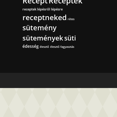
Recept
Receptek
receptek lépésről lépésre
receptneked
rétes
sütemény
sütemények
süti
édesség
élesztő
élesztő fagyasztás