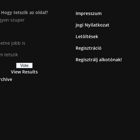
Hogy tetszik az oldal?
Impresszum
gyon szuper
Jogi Nyilatkozat
Letöltések
etne jobb is
Regisztráció
 tetszik
Regisztrálj alkotónak!
View Results
rchive