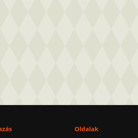
azás
Oldalak