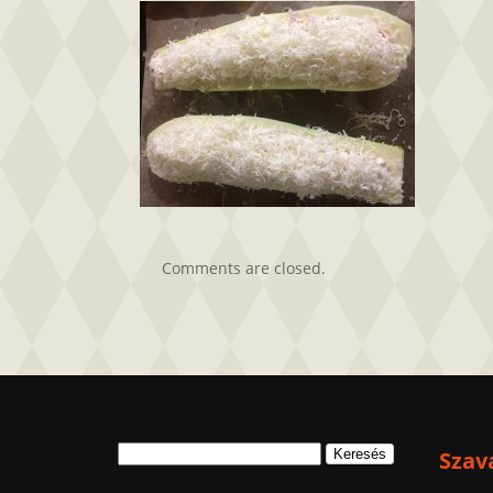
cukkini.jpg4
bejegyzéshez
Comments are closed.
Keresés:
Szav