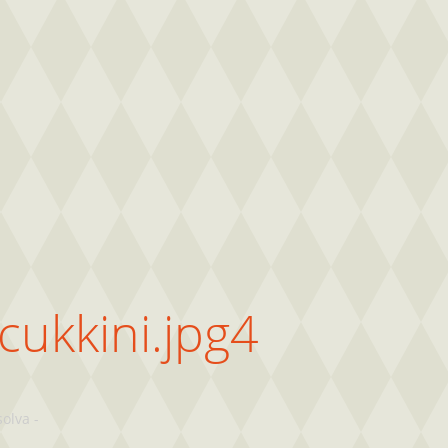
 cukkini.jpg4
solva
-