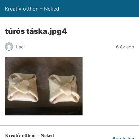
Kreatív otthon – Neked
túrós táska.jpg4
Laci
6 év ago
Kreatív otthon – Neked
Back to top