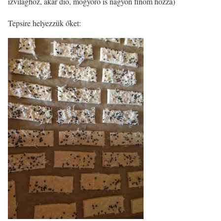
ízvilághoz, akár dió, mogyoró is nagyon finom hozzá)
Tepsire helyezzük őket: