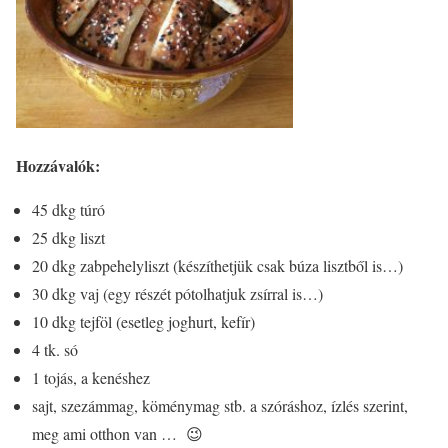
Hozzávalók:
45 dkg túró
25 dkg liszt
20 dkg zabpehelyliszt (készíthetjük csak búza lisztből is…)
30 dkg vaj (egy részét pótolhatjuk zsírral is…)
10 dkg tejföl (esetleg joghurt, kefír)
4 tk. só
1 tojás, a kenéshez
sajt, szezámmag, köménymag stb. a szóráshoz, ízlés szerint,
meg ami otthon van … 😉