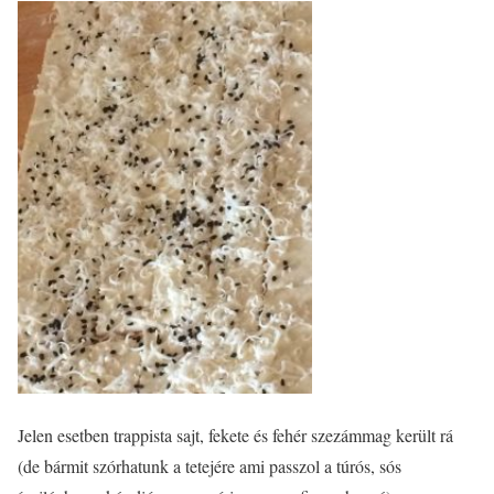
Jelen esetben trappista sajt, fekete és fehér szezámmag került rá
(de bármit szórhatunk a tetejére ami passzol a túrós, sós