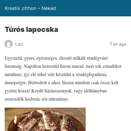
Kreatív otthon – Neked
Túrós lapocska
Laci
7 év ago
Egyszerű, gyors, egészséges, élesztő nélküli vendégváró
finomság. Napokon keresztül finom marad, mert sok zsiradékot
tartalmaz, így elő lehet vele készülni a vendégfogadásra,
ünnepségre. Biztosított a siker, hiszen mindent csak össze kell
gyúrni hozzá! Kezdő háziasszonyok, vagy időhiányban
szenvedők kedvenc sós süteménye.