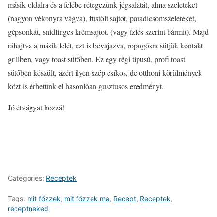
másik oldalra és a felébe rétegezünk jégsalátát, alma szeleteket
(nagyon vékonyra vágva), füstölt sajtot, paradicsomszeleteket,
gépsonkát, snidlinges krémsajtot. (vagy ízlés szerint bármit). Majd
ráhajtva a másik felét, ezt is bevajazva, ropogósra sütjük kontakt
grillben, vagy toast sütőben. Ez egy régi típusú, profi toast
sütőben készült, azért ilyen szép csíkos, de otthoni körülmények
közt is érhetünk el hasonlóan gusztusos eredményt.
Jó étvágyat hozzá!
Categories:
Receptek
Tags:
mit főzzek
,
mit főzzek ma
,
Recept
,
Receptek
,
receptneked