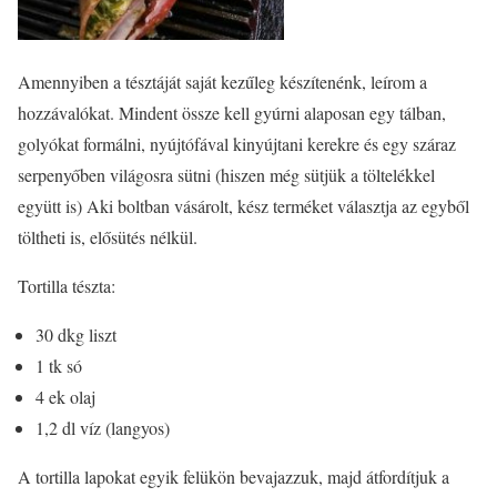
Amennyiben a tésztáját saját kezűleg készítenénk, leírom a
hozzávalókat. Mindent össze kell gyúrni alaposan egy tálban,
golyókat formálni, nyújtófával kinyújtani kerekre és egy száraz
serpenyőben világosra sütni (hiszen még sütjük a töltelékkel
együtt is) Aki boltban vásárolt, kész terméket választja az egyből
töltheti is, elősütés nélkül.
Tortilla tészta:
30 dkg liszt
1 tk só
4 ek olaj
1,2 dl víz (langyos)
A tortilla lapokat egyik felükön bevajazzuk, majd átfordítjuk a