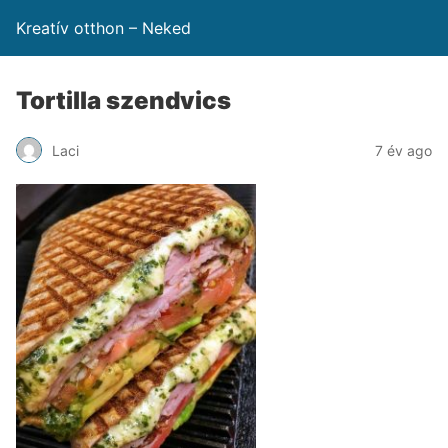
Kreatív otthon – Neked
Tortilla szendvics
Laci
7 év ago