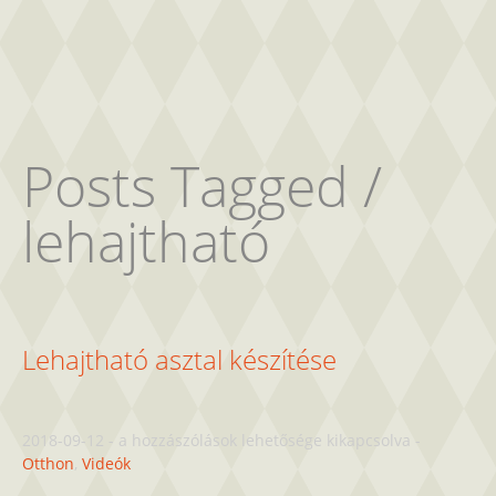
Posts Tagged /
lehajtható
Lehajtható asztal készítése
Lehajtható
2018-09-12
-
a hozzászólások lehetősége kikapcsolva
-
asztal
Otthon
,
Videók
készítése