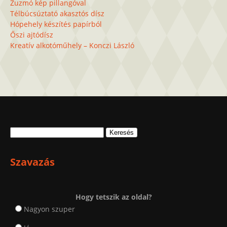
Zuzmó kép pillangóval
Télbúcsúztató akasztós dísz
Hópehely készítés papírból
Őszi ajtódísz
Kreatív alkotóműhely – Konczi László
Keresés:
Szavazás
Hogy tetszik az oldal?
Nagyon szuper