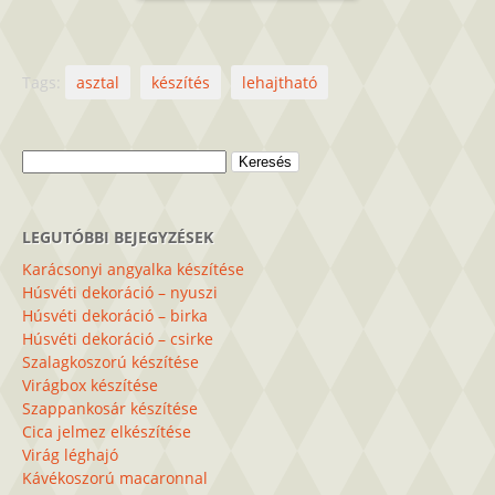
Tags:
asztal
készítés
lehajtható
Keresés:
LEGUTÓBBI BEJEGYZÉSEK
Karácsonyi angyalka készítése
Húsvéti dekoráció – nyuszi
Húsvéti dekoráció – birka
Húsvéti dekoráció – csirke
Szalagkoszorú készítése
Virágbox készítése
Szappankosár készítése
Cica jelmez elkészítése
Virág léghajó
Kávékoszorú macaronnal