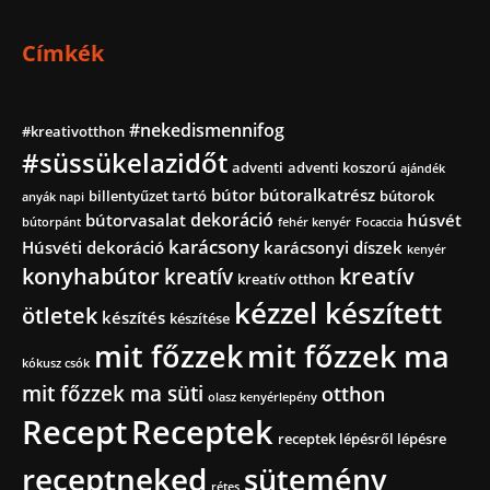
Címkék
#nekedismennifog
#kreativotthon
#süssükelazidőt
adventi
adventi koszorú
ajándék
bútor
bútoralkatrész
billentyűzet tartó
bútorok
anyák napi
dekoráció
bútorvasalat
húsvét
bútorpánt
fehér kenyér
Focaccia
karácsony
Húsvéti dekoráció
karácsonyi díszek
kenyér
konyhabútor
kreatív
kreatív
kreatív otthon
kézzel készített
ötletek
készítés
készítése
mit főzzek
mit főzzek ma
kókusz csók
mit főzzek ma süti
otthon
olasz kenyérlepény
Recept
Receptek
receptek lépésről lépésre
receptneked
sütemény
rétes