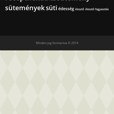
sütemények
süti
édesség
élesztő
élesztő fagyasztás
Minden jog fenntartva © 2014