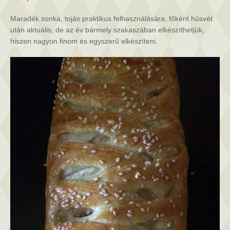
(húsvéti
maradékok
Maradék sonka, tojás praktikus felhasználására, főként húsvét
újrahasznosítása)
után aktuális, de az év bármely szakaszában elkészíthetjük,
bejegyzéshez
hiszen nagyon finom és egyszerű elkészíteni.