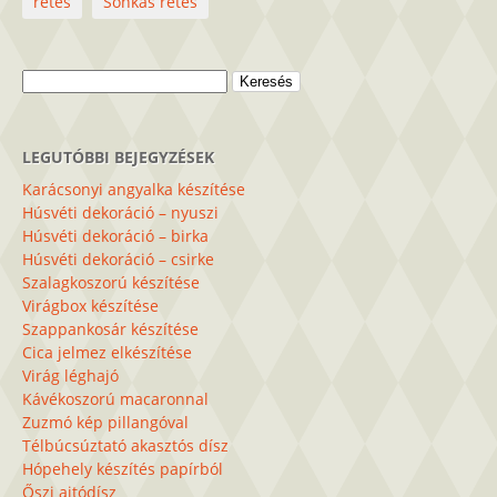
rétes
Sonkás rétes
Keresés:
LEGUTÓBBI BEJEGYZÉSEK
Karácsonyi angyalka készítése
Húsvéti dekoráció – nyuszi
Húsvéti dekoráció – birka
Húsvéti dekoráció – csirke
Szalagkoszorú készítése
Virágbox készítése
Szappankosár készítése
Cica jelmez elkészítése
Virág léghajó
Kávékoszorú macaronnal
Zuzmó kép pillangóval
Télbúcsúztató akasztós dísz
Hópehely készítés papírból
Őszi ajtódísz