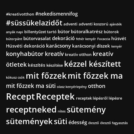
#nekedismennifog
#kreativotthon
#süssükelazidőt
adventi
adventi koszorú
ajándék
bútor
bútoralkatrész
billentyűzet tartó
bútorok
anyák napi
dekoráció
bútorvasalat
húsvét
bútorpánt
fehér kenyér
Focaccia
karácsony
Húsvéti dekoráció
karácsonyi díszek
kenyér
konyhabútor
kreatív
kreatív
kreatív otthon
kézzel készített
ötletek
készítés
készítése
mit főzzek
mit főzzek ma
kókusz csók
mit főzzek ma süti
otthon
olasz kenyérlepény
Recept
Receptek
receptek lépésről lépésre
receptneked
sütemény
rétes
sütemények
süti
édesség
élesztő
élesztő fagyasztás