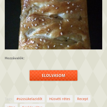
Hozzávalók:
ELOLVASOM
Tags:
#süssükelazidőt
Húsvéti rétes
Recept