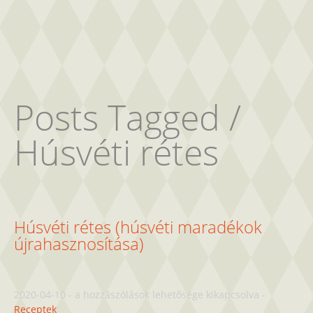
Posts Tagged /
Húsvéti rétes
Húsvéti rétes (húsvéti maradékok
újrahasznosítása)
Húsvéti
2020-04-10
-
a hozzászólások lehetősége kikapcsolva
-
rétes
Receptek