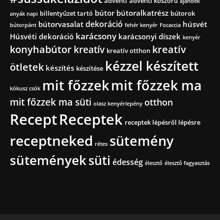
adventi
adventi koszorú
ajándék
bútor
bútoralkatrész
billentyűzet tartó
bútorok
anyák napi
dekoráció
bútorvasalat
húsvét
bútorpánt
fehér kenyér
Focaccia
karácsony
Húsvéti dekoráció
karácsonyi díszek
kenyér
konyhabútor
kreatív
kreatív
kreatív otthon
kézzel készített
ötletek
készítés
készítése
mit főzzek
mit főzzek ma
kókusz csók
mit főzzek ma süti
otthon
olasz kenyérlepény
Recept
Receptek
receptek lépésről lépésre
receptneked
sütemény
rétes
sütemények
süti
édesség
élesztő
élesztő fagyasztás