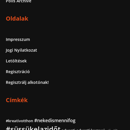
Polls Archive
Oldalak
Impresszum
Jogi Nyilatkozat
Letöltések
Regisztráció
Regisztrálj alkotónak!
Címkék
#nekedismennifog
#kreativotthon
#süssükelazidőt