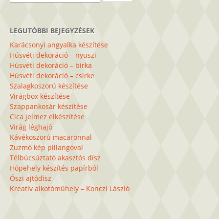
LEGUTÓBBI BEJEGYZÉSEK
Karácsonyi angyalka készítése
Húsvéti dekoráció – nyuszi
Húsvéti dekoráció – birka
Húsvéti dekoráció – csirke
Szalagkoszorú készítése
Virágbox készítése
Szappankosár készítése
Cica jelmez elkészítése
Virág léghajó
Kávékoszorú macaronnal
Zuzmó kép pillangóval
Télbúcsúztató akasztós dísz
Hópehely készítés papírból
Őszi ajtódísz
Kreatív alkotóműhely – Konczi László