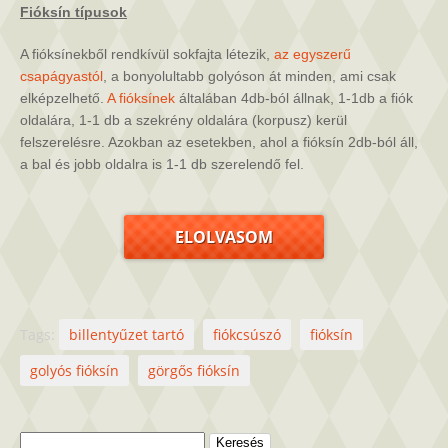
Fióksín típusok
A fióksínekből rendkívül sokfajta létezik,
az egyszerű
csapágyastól
, a bonyolultabb golyóson át minden, ami csak
elképzelhető.
A fióksínek
általában 4db-ból állnak, 1-1db a fiók
oldalára, 1-1 db a szekrény oldalára (korpusz) kerül
felszerelésre. Azokban az esetekben, ahol a fióksín 2db-ból áll,
a bal és jobb oldalra is 1-1 db szerelendő fel.
ELOLVASOM
Tags:
billentyűzet tartó
fiókcsúszó
fióksín
golyós fióksín
görgős fióksín
Keresés: