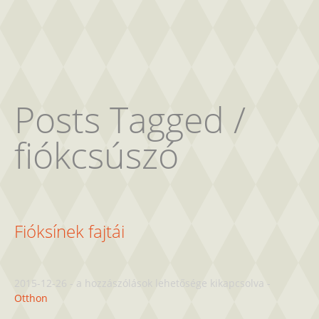
Posts Tagged /
fiókcsúszó
Fióksínek fajtái
Fióksínek
2015-12-26
-
a hozzászólások lehetősége kikapcsolva
-
fajtái
Otthon
bejegyzéshez