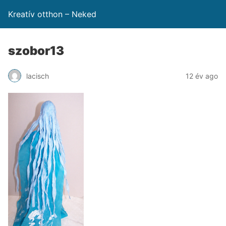
Kreatív otthon – Neked
szobor13
lacisch
12 év ago