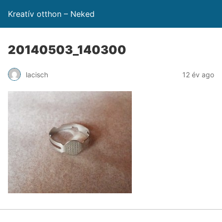
Kreatív otthon – Neked
20140503_140300
lacisch
12 év ago