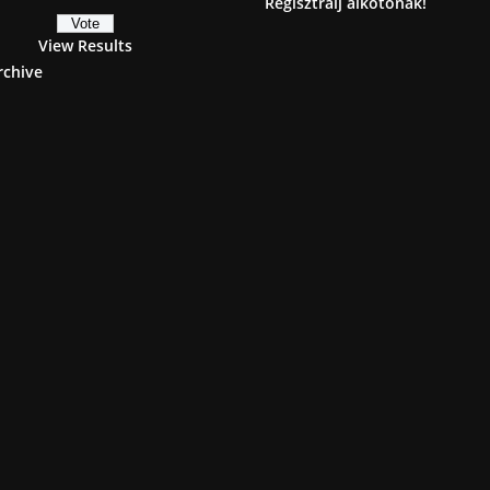
Regisztrálj alkotónak!
View Results
rchive