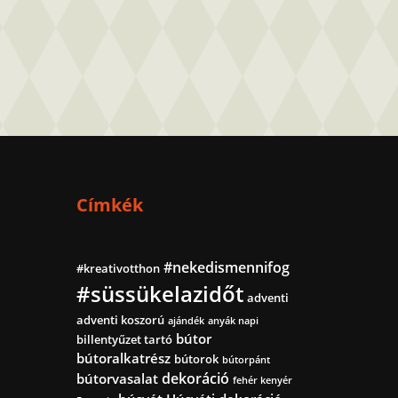
Címkék
#nekedismennifog
#kreativotthon
#süssükelazidőt
adventi
adventi koszorú
ajándék
anyák napi
bútor
billentyűzet tartó
bútoralkatrész
bútorok
bútorpánt
dekoráció
bútorvasalat
fehér kenyér