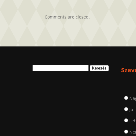
Comments are closed.
Keresés:
Szav
Na
Jó
Leh
Nem