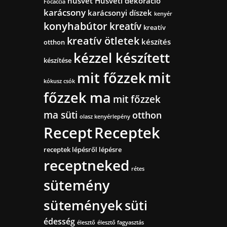
húsvét
Húsvéti dekoráció
Focaccia
karácsony
karácsonyi díszek
kenyér
konyhabútor
kreatív
kreatív
kreatív ötletek
készítés
otthon
kézzel készített
készítése
mit főzzek
mit
kókusz csók
főzzek ma
mit főzzek
ma süti
otthon
olasz kenyérlepény
Recept
Receptek
receptek lépésről lépésre
receptneked
rétes
sütemény
sütemények
süti
édesség
élesztő
élesztő fagyasztás