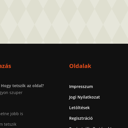
azás
Oldalak
Hogy tetszik az oldal?
Impresszum
gyon szuper
Jogi Nyilatkozat
Letöltések
etne jobb is
Regisztráció
 tetszik