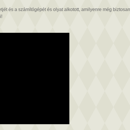
bletjét és a számítógépét és olyat alkotott, amilyenre még bizt
i!