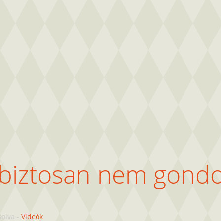
 biztosan nem gondo
solva
-
Videók