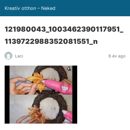
Kreatív otthon – Neked
121980043_1003462390117951_
1139722988352081551_n
Laci
6 év ago