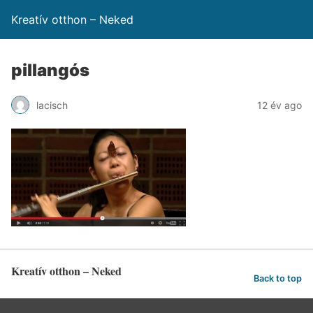
Kreatív otthon – Neked
pillangós
lacisch
12 év ago
Kreatív otthon – Neked
Back to top