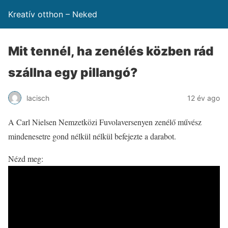
Kreatív otthon – Neked
Mit tennél, ha zenélés közben rád
szállna egy pillangó?
lacisch
12 év ago
A Carl Nielsen Nemzetközi Fuvolaversenyen zenélő művész
mindenesetre gond nélkül nélkül befejezte a darabot.
Nézd meg: