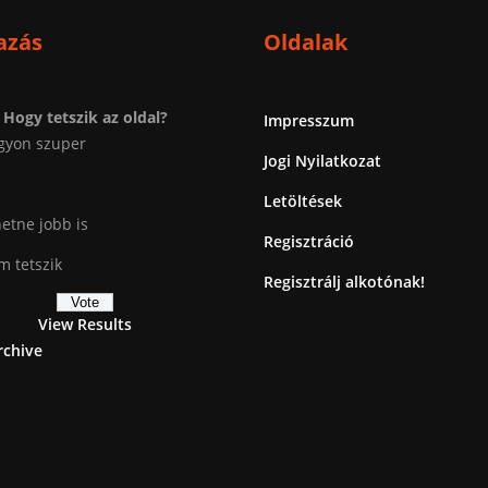
azás
Oldalak
Hogy tetszik az oldal?
Impresszum
gyon szuper
Jogi Nyilatkozat
Letöltések
etne jobb is
Regisztráció
 tetszik
Regisztrálj alkotónak!
View Results
rchive