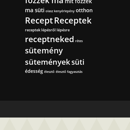
főzzek ma
mit főzzek
ma süti
otthon
olasz kenyérlepény
Recept
Receptek
receptek lépésről lépésre
receptneked
rétes
sütemény
sütemények
süti
édesség
élesztő
élesztő fagyasztás