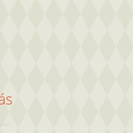
ás
solva
-