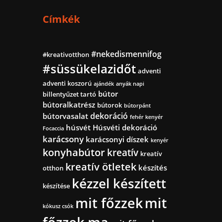
Címkék
#nekedismennifog
#kreativotthon
#süssükelazidőt
adventi
adventi koszorú
ajándék
anyák napi
bútor
billentyűzet tartó
bútoralkatrész
bútorok
bútorpánt
dekoráció
bútorvasalat
fehér kenyér
húsvét
Húsvéti dekoráció
Focaccia
karácsony
karácsonyi díszek
kenyér
konyhabútor
kreatív
kreatív
kreatív ötletek
készítés
otthon
kézzel készített
készítése
mit főzzek
mit
kókusz csók