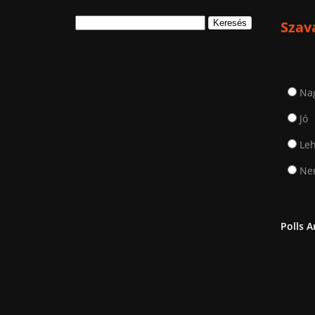
Keresés:
Szav
Na
Jó
Leh
Nem
Polls A