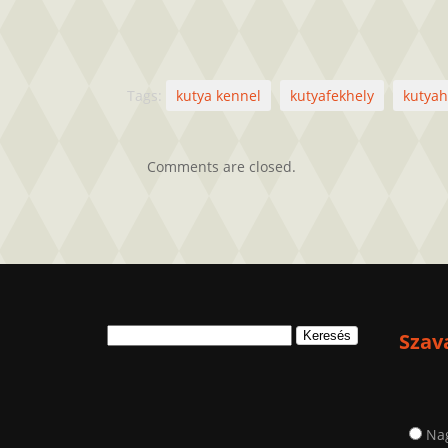
Tags:
kutya kennel
kutyafekhely
kutyah
Comments are closed.
Keresés:
Szav
Na