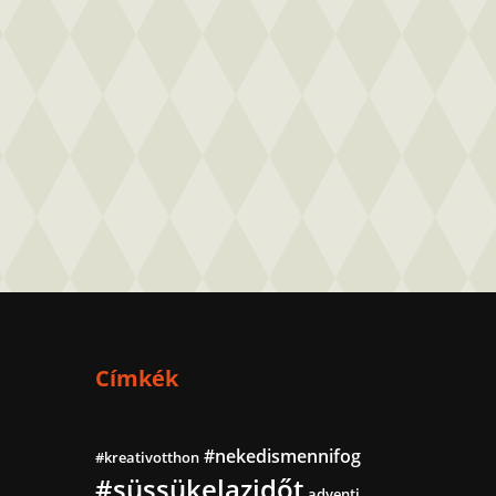
Címkék
#nekedismennifog
#kreativotthon
#süssükelazidőt
adventi