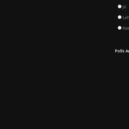
Jó
Leh
Nem
Polls A