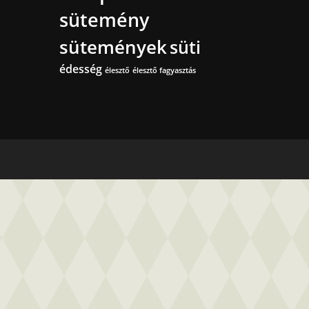
sütemény
sütemények
süti
édesség
élesztő
élesztő fagyasztás