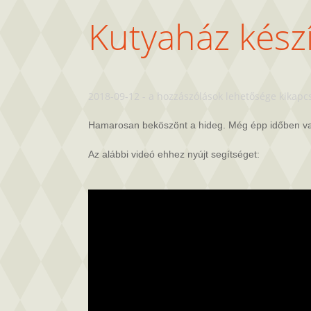
Kutyaház készí
Kutyaház
2018-09-12
-
a hozzászólások lehetősége kikapc
készítése
–
Hamarosan beköszönt a hideg. Még épp időben vagy
hőszigeteve
bejegyzéshez
Az alábbi videó ehhez nyújt segítséget: