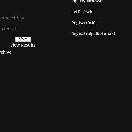
Jogi Nyilatkozat
Letöltések
etne jobb is
Regisztráció
 tetszik
Regisztrálj alkotónak!
View Results
rchive