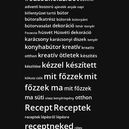
adventi koszorú
ajándék
anyák napi
bútor
billentyűzet tartó
bútoralkatrész
bútorok
bútorpánt
dekoráció
bútorvasalat
fehér kenyér
húsvét
Húsvéti dekoráció
Focaccia
karácsony
karácsonyi díszek
kenyér
konyhabútor
kreatív
kreatív
kreatív ötletek
készítés
otthon
kézzel készített
készítése
mit főzzek
mit
kókusz csók
főzzek ma
mit főzzek
ma süti
otthon
olasz kenyérlepény
Recept
Receptek
receptek lépésről lépésre
receptneked
rétes