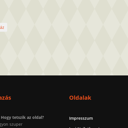
áz
azás
Oldalak
Hogy tetszik az oldal?
Impresszum
gyon szuper