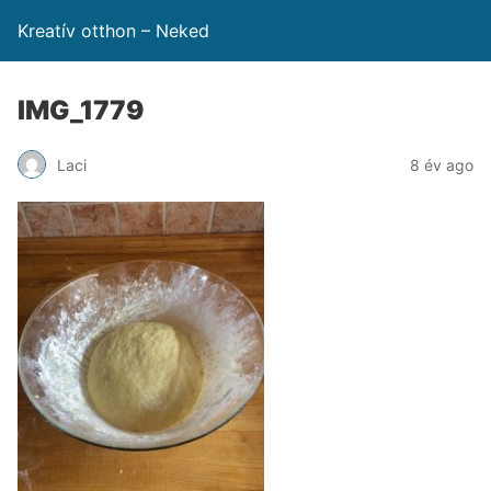
Kreatív otthon – Neked
IMG_1779
Laci
8 év ago