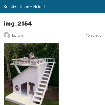
Kreatív otthon – Neked
img_2154
lacisch
10 év ago