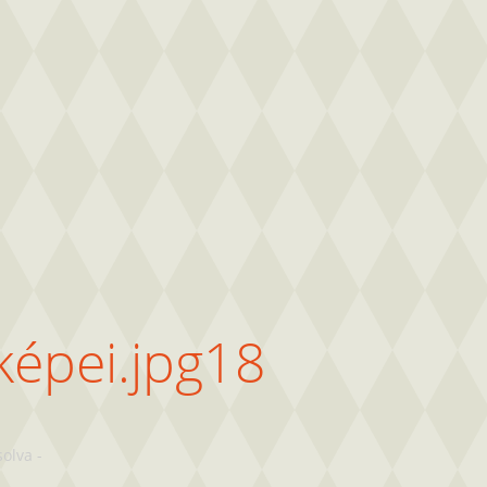
képei.jpg18
solva
-