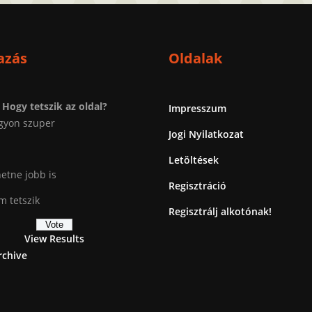
azás
Oldalak
Hogy tetszik az oldal?
Impresszum
gyon szuper
Jogi Nyilatkozat
Letöltések
etne jobb is
Regisztráció
 tetszik
Regisztrálj alkotónak!
View Results
rchive