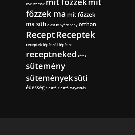
mit főzzek
mit
kókusz csók
főzzek ma
mit főzzek
ma süti
otthon
olasz kenyérlepény
Recept
Receptek
receptek lépésről lépésre
receptneked
rétes
sütemény
sütemények
süti
édesség
élesztő
élesztő fagyasztás