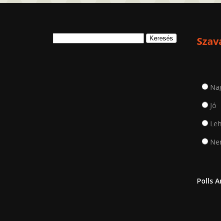
Keresés:
Szav
Na
Jó
Leh
Nem
Polls A