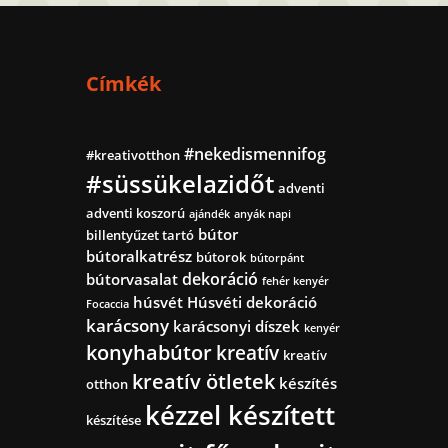
Címkék
#nekedismennifog
#kreativotthon
#süssükelazidőt
adventi
adventi koszorú
ajándék
anyák napi
bútor
billentyűzet tartó
bútoralkatrész
bútorok
bútorpánt
dekoráció
bútorvasalat
fehér kenyér
húsvét
Húsvéti dekoráció
Focaccia
karácsony
karácsonyi díszek
kenyér
konyhabútor
kreatív
kreatív
kreatív ötletek
készítés
otthon
kézzel készített
készítése